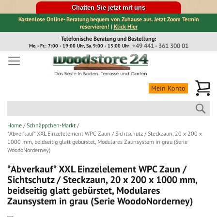
Chatten Sie jetzt mit uns
Kostenlose Online- Beratung bequem von Zuhause aus. Jetzt Zoom Termin
reservieren! |
Klick Hier
Direkt
Telefonische Beratung und Bestellung:
zum
+49 441 - 361 300 01
Mo. - Fr.: 7:00 - 19:00 Uhr, Sa. 9:00 - 13:00 Uhr
Inhalt
Me
Mein Konto
Suc
Home
Schnäppchen-Markt
*Abverkauf* XXL Einzelelement WPC Zaun / Sichtschutz / Steckzaun, 20 x 200 x
1000 mm, beidseitig glatt gebürstet, Modulares Zaunsystem in grau (Serie
WoodoNorderney)
*Abverkauf* XXL Einzelelement WPC Zaun /
Sichtschutz / Steckzaun, 20 x 200 x 1000 mm,
beidseitig glatt gebürstet, Modulares
Zaunsystem in grau (Serie WoodoNorderney)