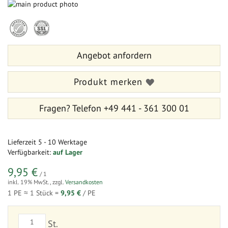
Zum
Ende
Zum
der
Anfang
Bildergalerie
der
springen
Bildergalerie
Angebot anfordern
springen
Produkt merken
Fragen?
Telefon +49 441 - 361 300 01
Lieferzeit
5 - 10 Werktage
Verfügbarkeit:
auf Lager
9,95 €
/ 1
inkl. 19% MwSt.
,
zzgl.
Versandkosten
1 PE ≈
1
Stück =
9,95 €
/ PE
St.