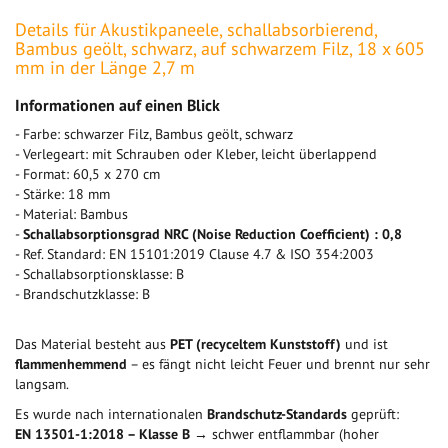
Details für Akustikpaneele, schallabsorbierend,
Bambus geölt, schwarz, auf schwarzem Filz, 18 x 605
mm in der Länge 2,7 m
Informationen auf einen Blick
- Farbe: schwarzer Filz, Bambus geölt, schwarz
- Verlegeart: mit Schrauben oder Kleber, leicht überlappend
- Format: 60,5 x 270 cm
- Stärke: 18 mm
- Material: Bambus
-
Schallabsorptionsgrad NRC (Noise Reduction Coefficient) : 0,8
- Ref. Standard: EN 15101:2019 Clause 4.7 & ISO 354:2003
- Schallabsorptionsklasse: B
- Brandschutzklasse: B
Das Material besteht aus
PET (recyceltem Kunststoff)
und ist
flammenhemmend
– es fängt nicht leicht Feuer und brennt nur sehr
langsam.
Es wurde nach internationalen
Brandschutz-Standards
geprüft:
EN 13501-1:2018 – Klasse B
→ schwer entflammbar (hoher