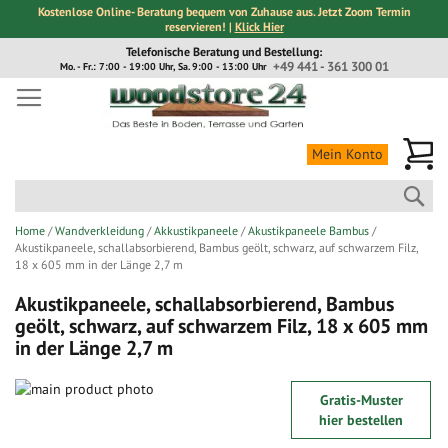
Kostenlose Online- Beratung bequem von Zuhause aus. Jetzt Zoom Termin
reservieren! |
Klick Hier
Direkt
Telefonische Beratung und Bestellung:
zum
+49 441 - 361 300 01
Mo. - Fr.: 7:00 - 19:00 Uhr, Sa. 9:00 - 13:00 Uhr
Inhalt
Me
Mein Konto
Suc
Home
Wandverkleidung
Akkustikpaneele
Akustikpaneele Bambus
Akustikpaneele, schallabsorbierend, Bambus geölt, schwarz, auf schwarzem Filz,
18 x 605 mm in der Länge 2,7 m
Akustikpaneele, schallabsorbierend, Bambus
geölt, schwarz, auf schwarzem Filz, 18 x 605 mm
in der Länge 2,7 m
Zum
Gratis-Muster
Ende
Zum
hier bestellen
der
Anfang