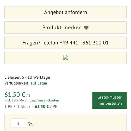
Bildergalerie
der
springen
Bildergalerie
Angebot anfordern
springen
Produkt merken
Fragen?
Telefon +49 441 - 361 300 01
Lieferzeit
5 - 10 Werktage
Verfügbarkeit:
auf Lager
61,50 €
/ 1
Gratis-Muster
inkl. 19% MwSt.
,
zzgl.
Versandkosten
hier bestellen
1 PE ≈
1
Stück =
61,50 €
/ PE
St.