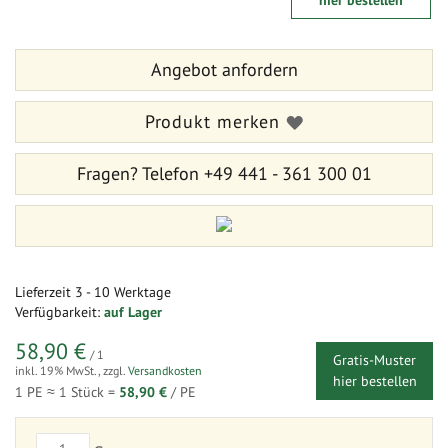
hier bestellen
der
Anfang
Bildergalerie
der
springen
Bildergalerie
Angebot anfordern
springen
Produkt merken
Fragen?
Telefon +49 441 - 361 300 01
Lieferzeit
3 - 10 Werktage
Verfügbarkeit:
auf Lager
58,90 €
/ 1
Gratis-Muster
inkl. 19% MwSt.
,
zzgl.
Versandkosten
hier bestellen
1 PE ≈
1
Stück =
58,90 €
/ PE