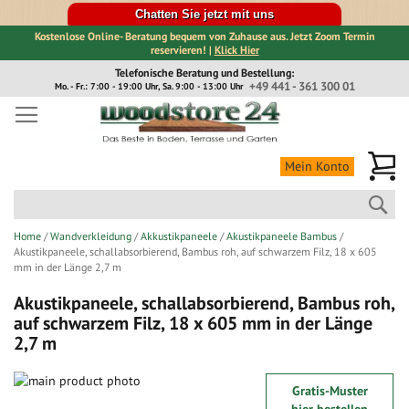
Chatten Sie jetzt mit uns
Kostenlose Online- Beratung bequem von Zuhause aus. Jetzt Zoom Termin
reservieren! |
Klick Hier
Direkt
Telefonische Beratung und Bestellung:
zum
+49 441 - 361 300 01
Mo. - Fr.: 7:00 - 19:00 Uhr, Sa. 9:00 - 13:00 Uhr
Inhalt
Me
Mein Konto
Suc
Home
Wandverkleidung
Akkustikpaneele
Akustikpaneele Bambus
Akustikpaneele, schallabsorbierend, Bambus roh, auf schwarzem Filz, 18 x 605
mm in der Länge 2,7 m
Akustikpaneele, schallabsorbierend, Bambus roh,
auf schwarzem Filz, 18 x 605 mm in der Länge
2,7 m
Zum
Gratis-Muster
Ende
Zum