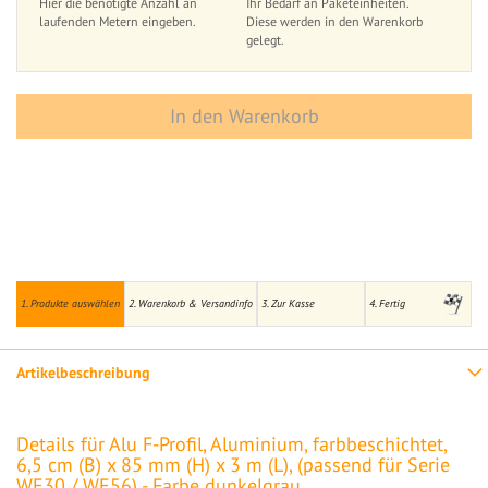
Hier die benötigte Anzahl an
Ihr Bedarf an Paketeinheiten.
laufenden Metern eingeben.
Diese werden in den Warenkorb
gelegt.
In den Warenkorb
1. Produkte auswählen
2. Warenkorb & Versandinfo
3. Zur Kasse
4. Fertig
Artikelbeschreibung
Details für Alu F-Profil, Aluminium, farbbeschichtet,
6,5 cm (B) x 85 mm (H) x 3 m (L), (passend für Serie
WE30 / WE56) - Farbe dunkelgrau