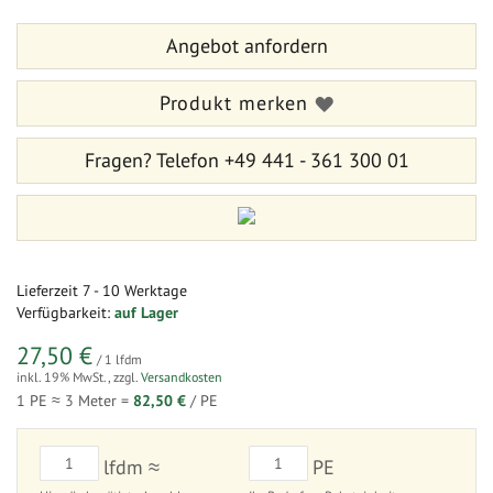
Bildergalerie
der
springen
Bildergalerie
Angebot anfordern
springen
Produkt merken
Fragen?
Telefon +49 441 - 361 300 01
Lieferzeit
7 - 10 Werktage
Verfügbarkeit:
auf Lager
27,50 €
/ 1 lfdm
inkl. 19% MwSt.
,
zzgl.
Versandkosten
1 PE ≈
3
Meter =
82,50 €
/ PE
lfdm ≈
PE