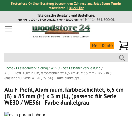
Kostenlose Online- Beratung bequem von Zuhause aus. Jetzt Zoom Termin
reservieren! |
Klick Hier
Direkt
Telefonische Beratung und Bestellung:
zum
+49 441 - 361 300 01
Mo. - Fr.: 7:00 - 19:00 Uhr, Sa. 9:00 - 13:00 Uhr
Inhalt
Me
Mein Konto
Suc
Home
Fassadenverkleidung
WPC / Coex Fassadenverkleidung
Alu F-Profil, Aluminium, farbbeschichtet, 6,5 cm (B) x 85 mm (H) x 3 m (L),
(passend für Serie WE30 / WE56) - Farbe dunkelgrau
Alu F-Profil, Aluminium, farbbeschichtet, 6,5 cm
(B) x 85 mm (H) x 3 m (L), (passend für Serie
WE30 / WE56) - Farbe dunkelgrau
Zum
Ende
Zum
der
Anfang