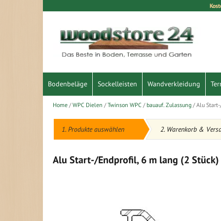
Kost
Direkt
zum
Inhalt
Bodenbeläge
Sockelleisten
Wandverkleidung
Ter
Home
WPC Dielen
Twinson WPC
bauauf. Zulassung
Alu Start-
1. Produkte auswählen
2. Warenkorb & Vers
Alu Start-/Endprofil, 6 m lang (2 Stück)
Zum
Ende
der
Bildergalerie
springen