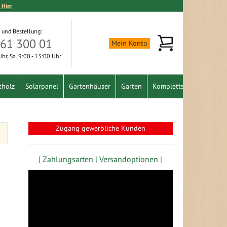
 Hier
 und Bestellung:
Mein Warenkorb
361 300 01
Mein Konto
 Uhr, Sa. 9:00 - 13:00 Uhr
tholz
Solarpanel
Gartenhäuser
Garten
Komplettset
Schnäpp
Zugang gewerbliche Kunden
| Zahlungsarten |
Versandoptionen |