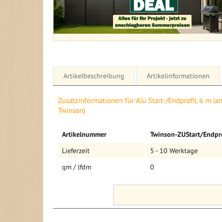
Artikelbeschreibung
Artikelinformationen
Details für Alu Start-/Endprofil, 6 m lang (2 Stück) (
Zusatzinformationen für Alu Start-/Endprofil, 6 m lan
Twinson)
Alu Start-/Endprofil, 6 m lang für Twinson WPC
Mehr
Länge: 6 m
Artikelnummer
Twinson-ZUStart/Endpro
Informationen
Packungseinheit: 2 Stück je 6 Meter = 12 lfm
Lieferzeit
5 - 10 Werktage
qm / lfdm
0