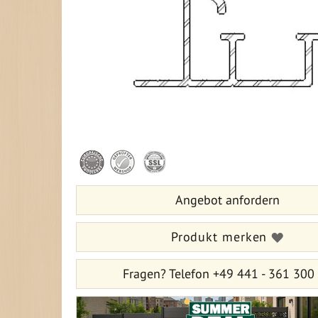
Zum
Anfang
der
Bildergalerie
Angebot anfordern
springen
Produkt merken
Fragen?
Telefon +49 441 - 361 300