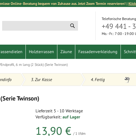
enlose Online- Beratung bequem von Zuhause aus. Jetzt Zoom Termin reservieren! |
Klick
Telefonische Beratung
+49 441 - 
Suche
Suche
Mo. - Fr.: 7:00 - 19:00
rassendielen
Holzterrassen
Zäune
Fassadenverkleidung
Schnit
/Endprofil, 6 m lang (2 Stück) (Serie Twinson)
andinfo
3. Zur Kasse
4. Fertig
 (Serie Twinson)
Lieferzeit
5 - 10 Werktage
Verfügbarkeit:
auf Lager
13,90 €
/ 1 lfdm