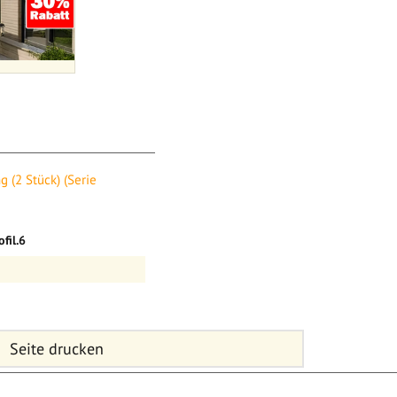
Serie Twinson)
g (2 Stück) (Serie
 Terrassendielen
fil.6
Seite drucken