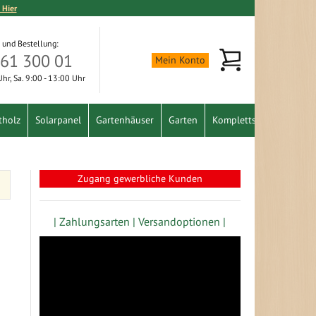
 Hier
 und Bestellung:
Mein Warenkorb
361 300 01
Mein Konto
 Uhr, Sa. 9:00 - 13:00 Uhr
tholz
Solarpanel
Gartenhäuser
Garten
Komplettset
Schnäpp
Zugang gewerbliche Kunden
| Zahlungsarten |
Versandoptionen |