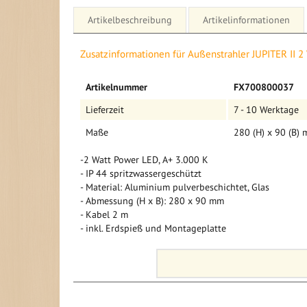
Artikelbeschreibung
Artikelinformationen
Details für Außenstrahler JUPITER II 2 Watt, 280 (H)
Zusatzinformationen für Außenstrahler JUPITER II 2 
Mehr
Außenstrahler Jupiter II
Artikelnummer
FX700800037
Informationen
Der Jupiter Strahler II ist formschön, filigran & sehr 
Lieferzeit
7 - 10 Werktage
sich nicht in den Vordergrund.
Maße
280 (H) x 90 (B)
Informationen auf einen Blick
-2 Watt Power LED, A+ 3.000 K
- IP 44 spritzwassergeschützt
- Material: Aluminium pulverbeschichtet, Glas
- Abmessung (H x B): 280 x 90 mm
- Kabel 2 m
- inkl. Erdspieß und Montageplatte