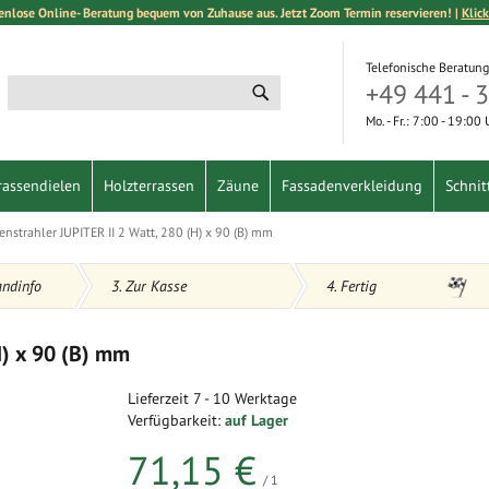
enlose Online- Beratung bequem von Zuhause aus. Jetzt Zoom Termin reservieren! |
Klick
Telefonische Beratung
+49 441 - 
Suche
Suche
Mo. - Fr.: 7:00 - 19:00
rassendielen
Holzterrassen
Zäune
Fassadenverkleidung
Schnit
nstrahler JUPITER II 2 Watt, 280 (H) x 90 (B) mm
andinfo
3. Zur Kasse
4. Fertig
H) x 90 (B) mm
Lieferzeit
7 - 10 Werktage
Verfügbarkeit:
auf Lager
71,15 €
/ 1