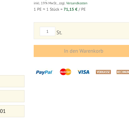
inkl. 19% MwSt.
,
zzgl.
Versandkosten
1 PE ≈
1
Stück =
71,15 €
/ PE
St.
In den Warenkorb
 01