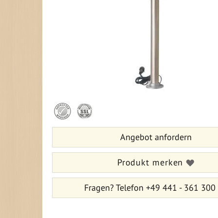
Zum
Anfang
der
Bildergalerie
Angebot anfordern
springen
Produkt merken
Fragen?
Telefon +49 441 - 361 300