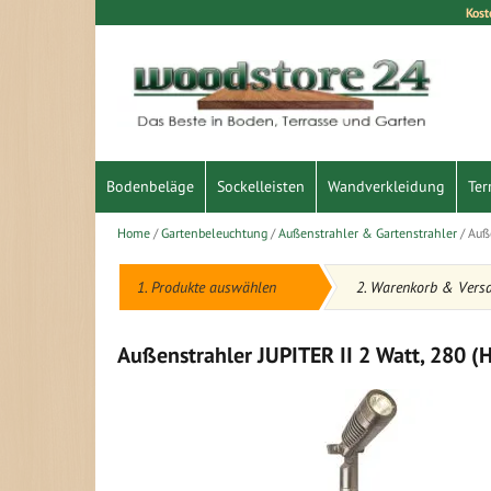
Kost
Direkt
zum
Inhalt
Bodenbeläge
Sockelleisten
Wandverkleidung
Ter
Home
Gartenbeleuchtung
Außenstrahler & Gartenstrahler
Auße
1. Produkte auswählen
2. Warenkorb & Vers
Außenstrahler JUPITER II 2 Watt, 280 (
Zum
Ende
der
Bildergalerie
springen