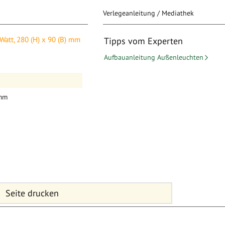
Verlegeanleitung / Mediathek
 x 90 (B) mm
Watt, 280 (H) x 90 (B) mm
Tipps vom Experten
Aufbauanleitung Außenleuchten
elegant – und doch drängt er
 mm
Seite drucken