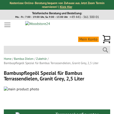
Kostenlose Online- Beratung bequem von Zuhause aus. Jetzt Zoom Termin
reservieren! |
Klick Hier
Direkt
Telefonische Beratung und Bestellung:
zum
+49 441 - 361 300 01
Mo. - Fr.: 7:00 - 19:00 Uhr, Sa. 9:00 - 13:00 Uhr
Inhalt
Me
Mein Konto
Suc
Home
Bambus Dielen
Zubehör
Bambuspflegeöl Spezial für Bambus Terrassendielen, Granit Grey, 2,5 Liter
Bambuspflegeöl Spezial für Bambus
Terrassendielen, Granit Grey, 2,5 Liter
Zum
Ende
Zum
der
Anfang
Bildergalerie
der
springen
Bildergalerie