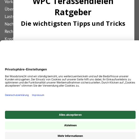
WPC Terassendielen
Vorkasse
Überweisung
Ratgeber
Lastschrift
Die wichtigsten Tipps und Tricks
Nachnahme
Rechnung
Kreditkarte
Paypal
Abonnieren Sie unseren Newsletter und
erhalten Sie die
wichtigsten
Tipps
zum
Bar bei Abholung
Thema
Terassendielen!
Durchschnittliche Bewertung von
Woodstore GmbH & Co KG
bei Trustami:
4.67
/
5.00
mit
861
Bewertungen
|
Bewertungsgrundlage des Anbieters: 4 Verkaufs- und 2 Bewertungsplattformen
ANMELDEN
© 2025 Woodstore GmbH & Co. KG