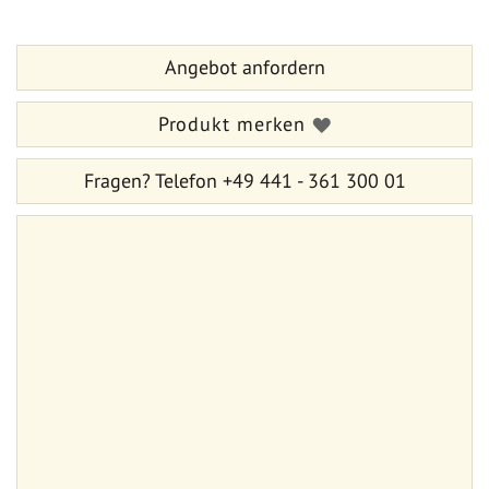
Anfang
der
der
Bildergalerie
Bildergalerie
springen
Angebot anfordern
springen
Produkt merken
Fragen?
Telefon +49 441 - 361 300 01