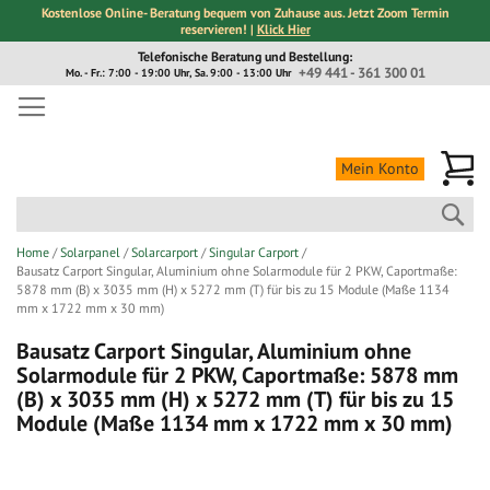
Kostenlose Online- Beratung bequem von Zuhause aus. Jetzt Zoom Termin
reservieren! |
Klick Hier
Direkt
Telefonische Beratung und Bestellung:
zum
+49 441 - 361 300 01
Mo. - Fr.: 7:00 - 19:00 Uhr, Sa. 9:00 - 13:00 Uhr
Inhalt
Me
Mein Konto
Suc
Home
Solarpanel
Solarcarport
Singular Carport
Bausatz Carport Singular, Aluminium ohne Solarmodule für 2 PKW, Caportmaße:
5878 mm (B) x 3035 mm (H) x 5272 mm (T) für bis zu 15 Module (Maße 1134
mm x 1722 mm x 30 mm)
Bausatz Carport Singular, Aluminium ohne
Solarmodule für 2 PKW, Caportmaße: 5878 mm
(B) x 3035 mm (H) x 5272 mm (T) für bis zu 15
Module (Maße 1134 mm x 1722 mm x 30 mm)
Zum
Zum
Ende