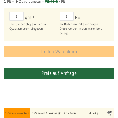
1 PE ≈
1
Quadratmeter =
72,95 €
/ PE
qm ≈
PE
Hier die benötigte Anzahl an
Ihr Bedarf an Paketeinheiten.
Quadratmetern eingeben.
Diese werden in den Warenkorb
gelegt.
In den Warenkorb
Preis auf Anfrage
1. Produkte auswählen
2. Warenkorb & Versandinfo
3. Zur Kasse
4. Fertig