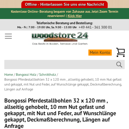
Offline - Hinterlassen Sie uns eine Nachricht
Kostenlose Online- Beratung bequem von Zuhause aus. Jetzt Zoom Termin
reservieren! |
Klick Hier
Direkt
Telefonische Beratung und Bestellung:
zum
+49 441 - 361 300 01
Mo. - Fr.: 7:00 - 19:00 Uhr, Sa. 9:00 - 13:00 Uhr
Inhalt
Me
Mein Konto
Suc
Home
Bongossi Holz
Schnittholz
Bongossi Pferdestallbohlen 32 x 120 mm , allseitig gehobelt, 10 mm Nut gefast
und gekappt, mit Nut und Feder, auf Wunschlänge gekappt, Deckmaßberechnung,
Längen auf Anfrage
Bongossi Pferdestallbohlen 32 x 120 mm ,
allseitig gehobelt, 10 mm Nut gefast und
gekappt, mit Nut und Feder, auf Wunschlänge
gekappt, Deckmaßberechnung, Längen auf
Anfrage