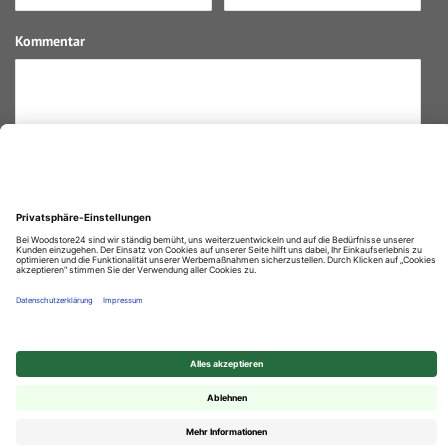
Kommentar
Preisanfrage absenden
Ja, ich habe die
Datenschutzerklärung
gelesen und stimme ihr
zu.
Durchschnittliche Bewertung von
Woodstore GmbH & Co KG
bei Trustami:
4.67
/
5.00
mit
861
Bewertungen
|
Bewertungsgrundlage des Anbieters: 4 Verkaufs- und 2 Bewertungsplattformen
© 2025 Woodstore GmbH & Co. KG