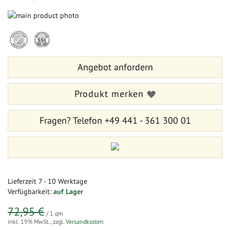
Zum
Ende
Zum
der
Anfang
Bildergalerie
der
springen
Bildergalerie
Angebot anfordern
springen
Produkt merken
Fragen?
Telefon +49 441 - 361 300 01
Lieferzeit
7 - 10 Werktage
Verfügbarkeit:
auf Lager
72,95 €
/ 1 qm
inkl. 19% MwSt.
,
zzgl.
Versandkosten