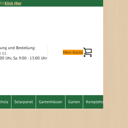
! |
Klick Hier
tung und Bestellung:
Mein Warenkorb
Mein Konto
0 01
9:00 Uhr, Sa. 9:00 - 13:00 Uhr
tholz
Solarpanel
Gartenhäuser
Garten
Komplettset
Schnäpp