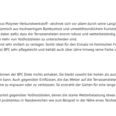
-Polymer-Verbundwerkstoff - zeichnet sich vor allem durch seine Langleb
 Gemisch aus hochwertigem Bambusholz und umweltfreundlichem Kunststoff
dabei dafür, dass die Terrassendielen enorm robust und wetterbeständig 
 mehr von Vollholzdielen zu unterscheiden sind.
 und sehr einfach zu verlegen. Somit ideal für den Einsatz im heimischen 
ist BPC sehr pflegeleicht und behält auch über Jahre hinweg seine Farb
nen der BPC Diele nichts anhaben. Sie bleibt sowohl bei hohen als auc
sein kann. Auch gegenüber Einflüssen, die das Wetter auf die Terrassendiel
ne zu ergrauen oder zu verblassen. So erstrahlt der Garten für eine lan
rteil gegenüber Vollholzdielen, denen die starke Wetterbelastung etwas 
 problemlos in Nassbereichen wie zum Beispiel in der Nähe eines Teiche