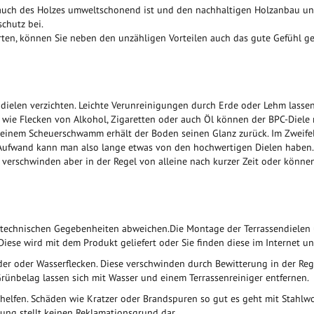
uch des Holzes umweltschonend ist und den nachhaltigen Holzanbau unter
chutz bei.
Garten, können Sie neben den unzähligen Vorteilen auch das gute Gefühl g
dielen verzichten. Leichte Verunreinigungen durch Erde oder Lehm lasse
 wie Flecken von Alkohol, Zigaretten oder auch Öl können der BPC-Diele 
er einem Scheuerschwamm erhält der Boden seinen Glanz zurück. Im Zweifel
ufwand kann man also lange etwas von den hochwertigen Dielen haben. 
verschwinden aber in der Regel von alleine nach kurzer Zeit oder können
 technischen Gegebenheiten abweichen.Die Montage der Terrassendielen
Diese wird mit dem Produkt geliefert oder Sie finden diese im Internet 
er oder Wasserflecken. Diese verschwinden durch Bewitterung in der Reg
rünbelag lassen sich mit Wasser und einem Terrassenreiniger entfernen.
helfen. Schäden wie Kratzer oder Brandspuren so gut es geht mit Stahlwol
ung stellt keinen Reklamationsgrund dar.