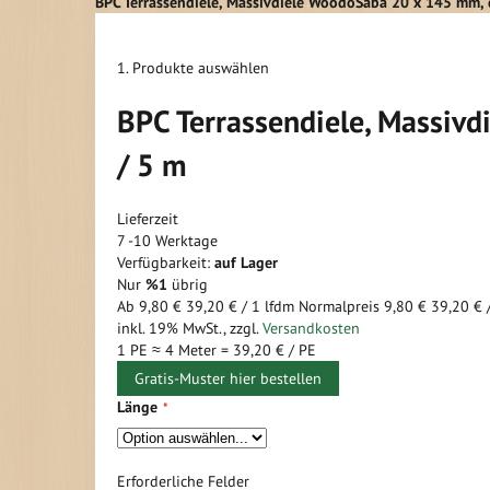
BPC Terrassendiele, Massivdiele WoodoSaba 20 x 145 mm, 
1. Produkte auswählen
BPC Terrassendiele, Massiv
/ 5 m
Lieferzeit
7 -10 Werktage
Verfügbarkeit:
auf Lager
Nur
%1
übrig
Ab
9,80 €
39,20 €
/ 1 lfdm
Normalpreis
9,80 €
39,20 €
inkl. 19% MwSt.
,
zzgl.
Versandkosten
1 PE ≈
4
Meter =
39,20 €
/ PE
Gratis-Muster hier bestellen
Länge
Erforderliche Felder