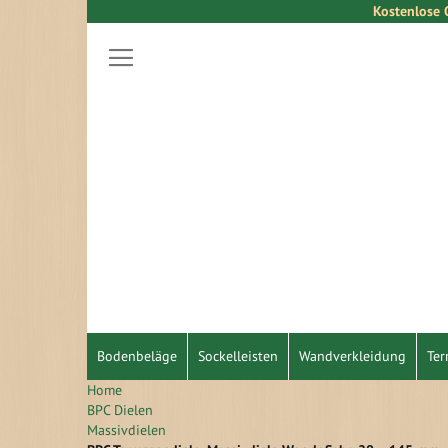
Kostenlose 
Direkt
zum
Inhalt
Bodenbeläge
Sockelleisten
Wandverkleidung
Ter
Home
BPC Dielen
Massivdielen