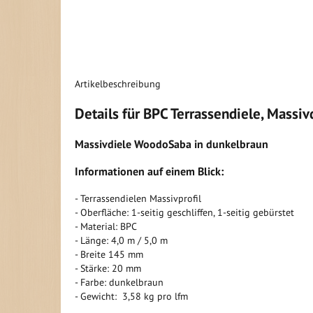
Artikelbeschreibung
Details für BPC Terrassendiele, Mass
Massivdiele WoodoSaba in dunkelbraun
Informationen auf einem Blick:
- Terrassendielen Massivprofil
- Oberfläche: 1-seitig geschliffen, 1-seitig gebürstet
- Material: BPC
- Länge: 4,0 m / 5,0 m
- Breite 145 mm
- Stärke: 20 mm
- Farbe: dunkelbraun
- Gewicht: 3,58 kg pro lfm