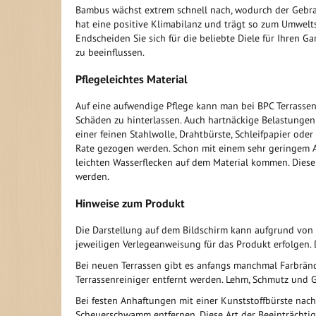
Bambus wächst extrem schnell nach, wodurch der Gebra
hat eine positive Klimabilanz und trägt so zum Umwelts
Endscheiden Sie sich für die beliebte Diele für Ihren 
zu beeinflussen.
Pflegeleichtes Material
Auf eine aufwendige Pflege kann man bei BPC Terrassen
Schäden zu hinterlassen. Auch hartnäckige Belastungen
einer feinen Stahlwolle, Drahtbürste, Schleifpapier od
Rate gezogen werden. Schon mit einem sehr geringem A
leichten Wasserflecken auf dem Material kommen. Diese 
werden.
Hinweise zum Produkt
Die Darstellung auf dem Bildschirm kann aufgrund von
jeweiligen Verlegeanweisung für das Produkt erfolgen. 
Bei neuen Terrassen gibt es anfangs manchmal Farbränd
Terrassenreiniger entfernt werden. Lehm, Schmutz und G
Bei festen Anhaftungen mit einer Kunststoffbürste nach
Scheuerschwamm entfernen. Diese Art der Beeinträchtig