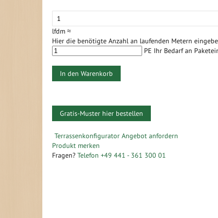
lfdm ≈
Hier die benötigte Anzahl an laufenden Metern eingebe
PE
Ihr Bedarf an Pakete
In den Warenkorb
Gratis-Muster hier bestellen
Zum
Ende
Zum
Terrassenkonfigurator
Angebot anfordern
der
Anfang
Produkt merken
Bildergalerie
der
Fragen?
Telefon +49 441 - 361 300 01
springen
Bildergalerie
springen