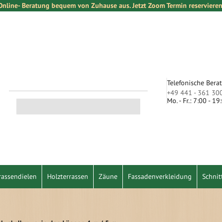
Online- Beratung bequem von Zuhause aus. Jetzt Zoom Termin reservieren
Telefonische Bera
+49 441 - 361 30
Mo. - Fr.: 7:00 - 1
Suche
rassendielen
Holzterrassen
Zäune
Fassadenverkleidung
Schnit