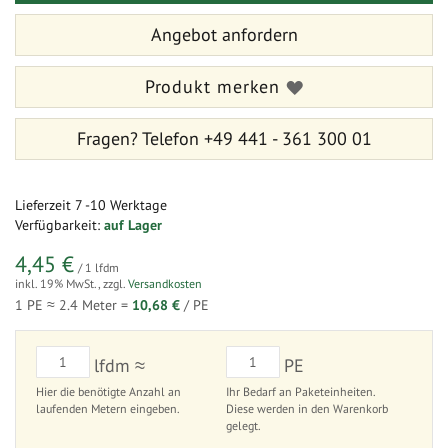
Angebot anfordern
Produkt merken
Fragen?
Telefon +49 441 - 361 300 01
Lieferzeit
7 -10 Werktage
Verfügbarkeit:
auf Lager
4,45 €
/ 1 lfdm
inkl. 19% MwSt.
,
zzgl.
Versandkosten
1 PE ≈
2.4
Meter =
10,68 €
/ PE
lfdm ≈
PE
Hier die benötigte Anzahl an
Ihr Bedarf an Paketeinheiten.
laufenden Metern eingeben.
Diese werden in den Warenkorb
gelegt.