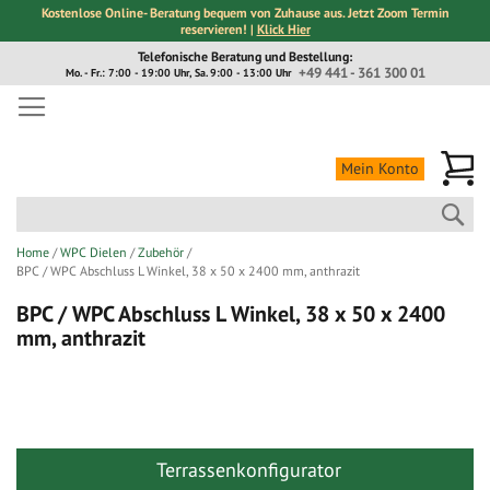
Kostenlose Online- Beratung bequem von Zuhause aus. Jetzt Zoom Termin
reservieren! |
Klick Hier
Direkt
Telefonische Beratung und Bestellung:
zum
+49 441 - 361 300 01
Mo. - Fr.: 7:00 - 19:00 Uhr, Sa. 9:00 - 13:00 Uhr
Inhalt
Me
Mein Konto
Suc
Home
WPC Dielen
Zubehör
BPC / WPC Abschluss L Winkel, 38 x 50 x 2400 mm, anthrazit
BPC / WPC Abschluss L Winkel, 38 x 50 x 2400
mm, anthrazit
Zum
Zum
Ende
Anfang
der
der
Bildergalerie
Bildergalerie
Terrassenkonfigurator
springen
springen