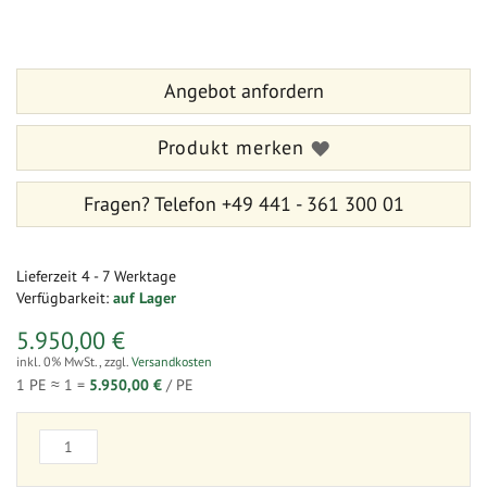
Zum
Zum
Ende
Anfang
der
der
Bildergalerie
Bildergalerie
springen
Angebot anfordern
springen
Produkt merken
Fragen?
Telefon +49 441 - 361 300 01
Lieferzeit
4 - 7 Werktage
Verfügbarkeit:
auf Lager
5.950,00 €
inkl. 0% MwSt.
,
zzgl.
Versandkosten
1 PE ≈
1
=
5.950,00 €
/ PE