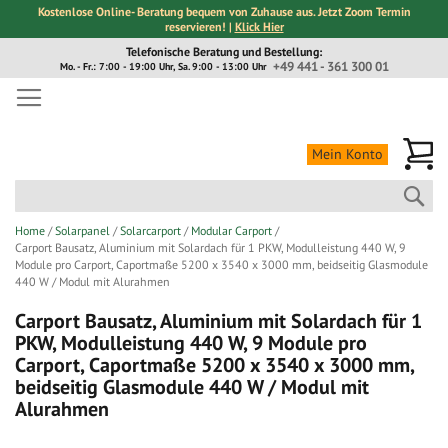
Kostenlose Online- Beratung bequem von Zuhause aus. Jetzt Zoom Termin
reservieren! |
Klick Hier
Direkt
Telefonische Beratung und Bestellung:
zum
+49 441 - 361 300 01
Mo. - Fr.: 7:00 - 19:00 Uhr, Sa. 9:00 - 13:00 Uhr
Inhalt
Me
Mein Konto
Suc
Home
Solarpanel
Solarcarport
Modular Carport
Carport Bausatz, Aluminium mit Solardach für 1 PKW, Modulleistung 440 W, 9
Module pro Carport, Caportmaße 5200 x 3540 x 3000 mm, beidseitig Glasmodule
440 W / Modul mit Alurahmen
Carport Bausatz, Aluminium mit Solardach für 1
PKW, Modulleistung 440 W, 9 Module pro
Carport, Caportmaße 5200 x 3540 x 3000 mm,
beidseitig Glasmodule 440 W / Modul mit
Alurahmen