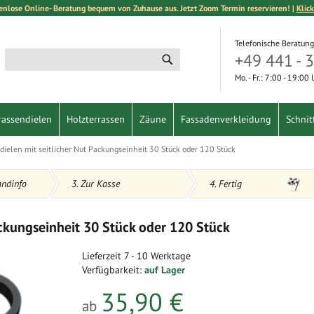
enlose Online- Beratung bequem von Zuhause aus. Jetzt Zoom Termin reservieren! |
Klick
Telefonische Beratung
+49 441 - 
Suche
Suche
Mo. - Fr.: 7:00 - 19:00
rassendielen
Holzterrassen
Zäune
Fassadenverkleidung
Schnit
zdielen mit seitlicher Nut Packungseinheit 30 Stück oder 120 Stück
andinfo
3. Zur Kasse
4. Fertig
Packungseinheit 30 Stück oder 120 Stück
Lieferzeit
7 - 10 Werktage
Verfügbarkeit:
auf Lager
35,90 €
ab