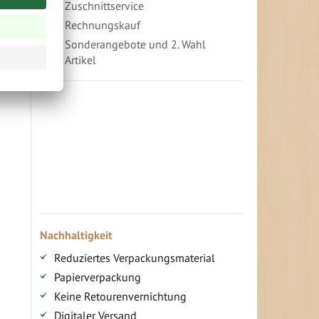
Zuschnittservice
Rechnungskauf
Sonderangebote und 2. Wahl
Artikel
Vorteile für gewerbliche Kunden
Ihr persönlicher Rabatt
Jahresbonus
Versandkostenfreie Lieferung (ab ...)
Zugang
Nachhaltigkeit
Reduziertes Verpackungsmaterial
Papierverpackung
Keine Retourenvernichtung
Digitaler Versand