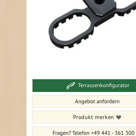
Zum
Anfang
der
Bildergalerie
Terrassenkonfigurator
springen
Angebot anfordern
Produkt merken
Fragen?
Telefon +49 441 - 361 300