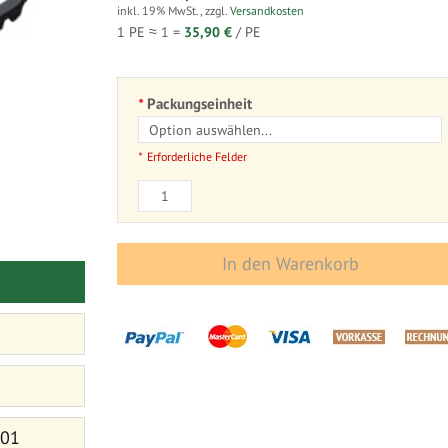
inkl. 19% MwSt.
,
zzgl.
Versandkosten
1 PE ≈
1
=
35,90 €
/ PE
Packungseinheit
Erforderliche Felder
In den Warenkorb
 01