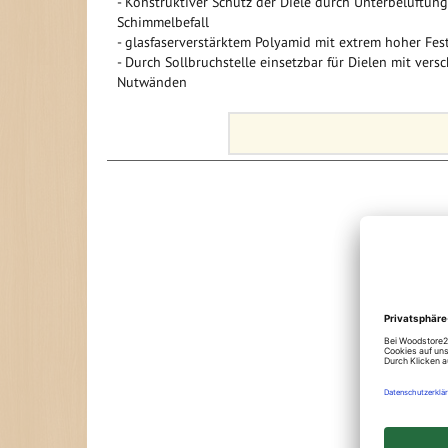
- Konstruktiver Schutz der Diele durch Unterbelüftung, z
Schimmelbefall
- glasfaserverstärktem Polyamid mit extrem hoher Fest
- Durch Sollbruchstelle einsetzbar für Dielen mit vers
Nutwänden