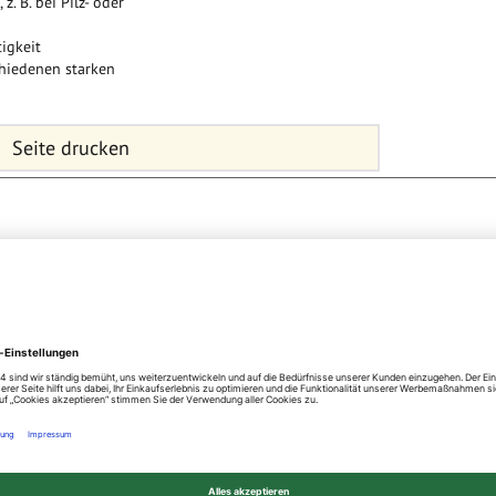
. B. bei Pilz- oder
igkeit
chiedenen starken
Seite drucken