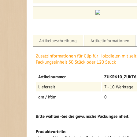
Artikelbeschreibung
Artikelinformationen
Details für Clip für Holzdielen mit seitlicher Nut P
Zusatzinformationen für Clip für Holzdielen mit seit
oder 120 Stück
Packungseinheit 30 Stück oder 120 Stück
Clip für Holzdielen mit seitlicher Nut
Mehr
Artikelnummer
ZUKR610_ZUKT6
Informationen
- die unsichtbare, schnelle Dielenmontage für Dielen 
Lieferzeit
7 - 10 Werktage
- Nutwandstärke von 2,5 - 8,5 mm
- Nuttiefe min. 6 mm
qm / lfdm
0
- Packungseinheit 30 oder 120 Stück
Bitte wählen -Sie die gewünsche Packungseinheit.
Produktvorteile: