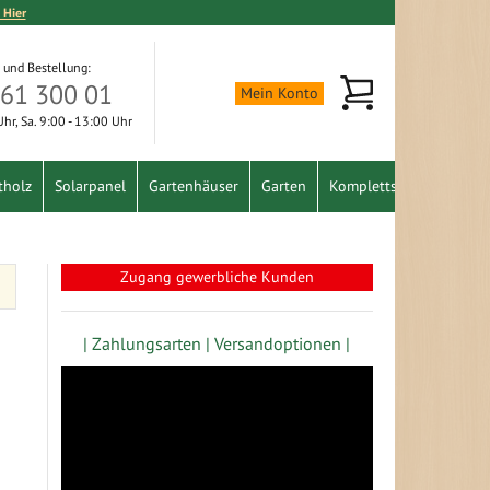
 Hier
 und Bestellung:
Mein Warenkorb
361 300 01
Mein Konto
 Uhr, Sa. 9:00 - 13:00 Uhr
tholz
Solarpanel
Gartenhäuser
Garten
Komplettset
Schnäpp
Zugang gewerbliche Kunden
| Zahlungsarten |
Versandoptionen |