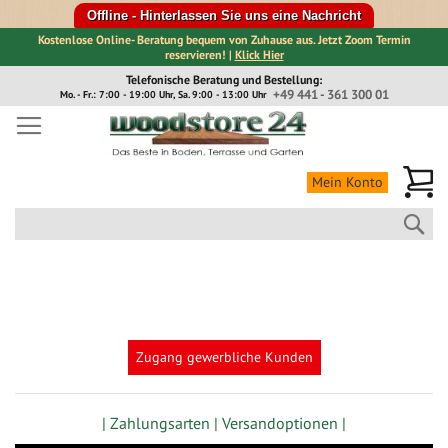
Offline - Hinterlassen Sie uns eine Nachricht
Kostenlose Online- Beratung bequem von Zuhause aus. Jetzt Zoom Termin
reservieren! |
Klick Hier
Direkt
Telefonische Beratung und Bestellung:
zum
+49 441 - 361 300 01
Mo. - Fr.: 7:00 - 19:00 Uhr, Sa. 9:00 - 13:00 Uhr
Inhalt
Me
Mein Konto
Suc
Zugang gewerbliche Kunden
| Zahlungsarten |
Versandoptionen |