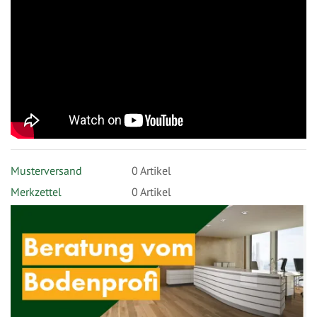
Musterversand
0
Artikel
Merkzettel
0 Artikel