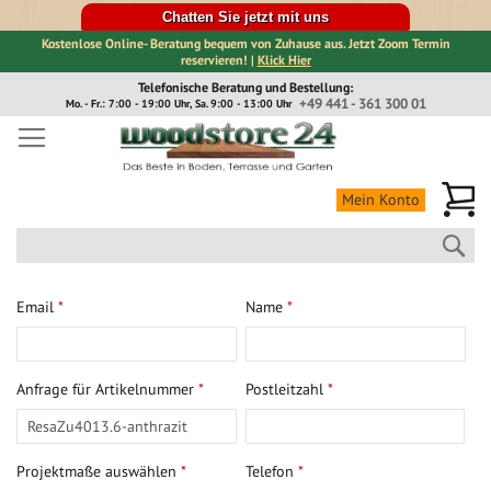
Chatten Sie jetzt mit uns
Kostenlose Online- Beratung bequem von Zuhause aus. Jetzt Zoom Termin
reservieren! |
Klick Hier
Direkt
Telefonische Beratung und Bestellung:
zum
+49 441 - 361 300 01
Mo. - Fr.: 7:00 - 19:00 Uhr, Sa. 9:00 - 13:00 Uhr
Inhalt
Me
Mein Konto
Suc
Email
*
Name
*
Anfrage für Artikelnummer
*
Postleitzahl
*
Projektmaße auswählen
*
Telefon
*