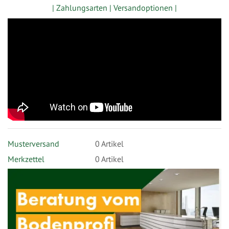
| Zahlungsarten |
Versandoptionen |
Musterversand
0
Artikel
Merkzettel
0 Artikel