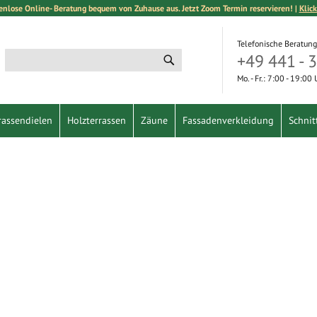
enlose Online- Beratung bequem von Zuhause aus. Jetzt Zoom Termin reservieren! |
Klick
Telefonische Beratung
+49 441 - 
Suche
Suche
Mo. - Fr.: 7:00 - 19:00
rassendielen
Holzterrassen
Zäune
Fassadenverkleidung
Schnit