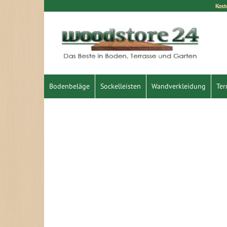
Kost
Direkt
zum
Inhalt
Bodenbeläge
Sockelleisten
Wandverkleidung
Ter