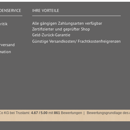
ENSERVICE
IHRE VORTEILE
Alle gängigen Zahlungsarten verfügbar
itik
Zertifizierter und geprüfter Shop
Geld-Zurück-Garantie
Günstige Versandkosten/ Frachtkostenfreigrenzen
rversand
mation
Co KG
bei Trustami:
4.67
/
5.00
mit
861
Bewertungen
|
Bewertungsgrundlage des A