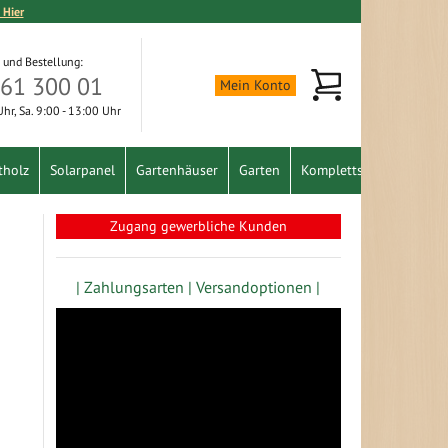
 Hier
 und Bestellung:
Mein Warenkorb
361 300 01
Mein Konto
 Uhr, Sa. 9:00 - 13:00 Uhr
tholz
Solarpanel
Gartenhäuser
Garten
Komplettset
Schnäpp
Zugang gewerbliche Kunden
| Zahlungsarten |
Versandoptionen |