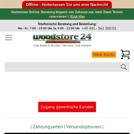
Offline - Hinterlassen Sie uns eine Nachricht
Kostenlose Online- Beratung bequem von Zuhause aus. Jetzt Zoom Termin
reservieren! |
Klick Hier
Direkt
Telefonische Beratung und Bestellung:
zum
+49 441 - 361 300 01
Mo. - Fr.: 7:00 - 19:00 Uhr, Sa. 9:00 - 13:00 Uhr
Inhalt
Me
Mein Konto
Suc
Zugang gewerbliche Kunden
| Zahlungsarten |
Versandoptionen |