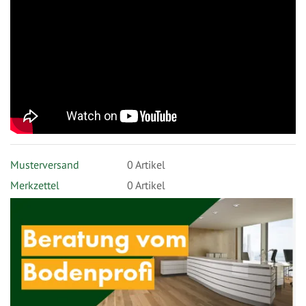
Musterversand
0
Artikel
Merkzettel
0 Artikel