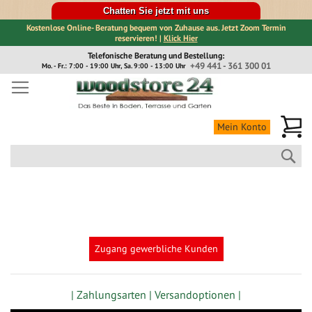
Chatten Sie jetzt mit uns
Kostenlose Online- Beratung bequem von Zuhause aus. Jetzt Zoom Termin
reservieren! |
Klick Hier
Direkt
Telefonische Beratung und Bestellung:
zum
+49 441 - 361 300 01
Mo. - Fr.: 7:00 - 19:00 Uhr, Sa. 9:00 - 13:00 Uhr
Inhalt
Me
Mein Konto
Suc
Zugang gewerbliche Kunden
| Zahlungsarten |
Versandoptionen |