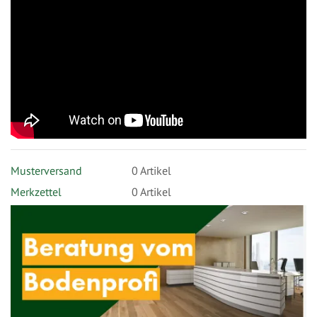
Musterversand
0
Artikel
Merkzettel
0 Artikel