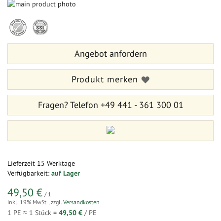
Zum
Ende
Zum
der
Anfang
Bildergalerie
der
springen
Bildergalerie
Angebot anfordern
springen
Produkt merken
Fragen?
Telefon +49 441 - 361 300 01
Lieferzeit
15 Werktage
Verfügbarkeit:
auf Lager
49,50 €
/ 1
inkl. 19% MwSt.
,
zzgl.
Versandkosten
1 PE ≈
1
Stück =
49,50 €
/ PE