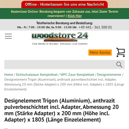
Offline - Hinterlassen Sie uns eine Nachricht
Kostenlose Online- Beratung bequem von Zuhause aus. Jetzt Zoom Termin
reservieren! |
Klick Hier
Direkt
Telefonische Beratung und Bestellung:
zum
+49 441 - 361 300 01
Mo. - Fr.: 7:00 - 19:00 Uhr, Sa. 9:00 - 13:00 Uhr
Inhalt
Me
Mein Konto
Suc
Home
Sichtschutzzaun Komplettset
WPC Zaun Komplettset
Designelemente
Designelement Trigon (Aluminium), anthrazit pulverbeschichtet incl. Adapter,
Abmessung 20 mm (Stärke Adapter) x 200 mm (Höhe incl. Adapter) x 1805 (Länge
Einzelelement)
Designelement Trigon (Aluminium), anthrazit
pulverbeschichtet incl. Adapter, Abmessung 20
mm (Stärke Adapter) x 200 mm (Höhe incl.
Adapter) x 1805 (Länge Einzelelement)