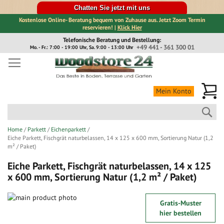
Chatten Sie jetzt mit uns
Kostenlose Online- Beratung bequem von Zuhause aus. Jetzt Zoom Termin
reservieren! |
Klick Hier
Direkt
Telefonische Beratung und Bestellung:
zum
+49 441 - 361 300 01
Mo. - Fr.: 7:00 - 19:00 Uhr, Sa. 9:00 - 13:00 Uhr
Inhalt
Me
Mein Konto
Suc
Home
Parkett
Eichenparkett
Eiche Parkett, Fischgrät naturbelassen, 14 x 125 x 600 mm, Sortierung Natur (1,2
m² / Paket)
Eiche Parkett, Fischgrät naturbelassen, 14 x 125
x 600 mm, Sortierung Natur (1,2 m² / Paket)
Zum
Gratis-Muster
Ende
Zum
hier bestellen
der
Anfang