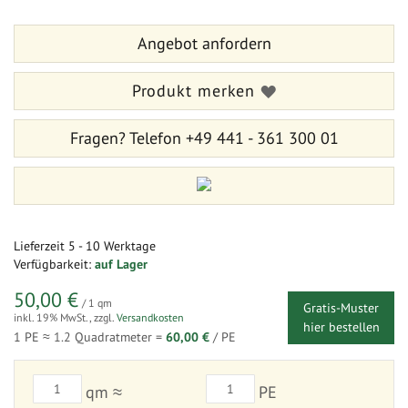
Bildergalerie
der
springen
Bildergalerie
Angebot anfordern
springen
Produkt merken
Fragen?
Telefon +49 441 - 361 300 01
Lieferzeit
5 - 10 Werktage
Verfügbarkeit:
auf Lager
50,00 €
/ 1 qm
Gratis-Muster
inkl. 19% MwSt.
,
zzgl.
Versandkosten
hier bestellen
1 PE ≈
1.2
Quadratmeter =
60,00 €
/ PE
qm ≈
PE