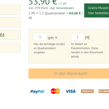
53,90 €
/ 1 qm
Gratis-Muster
inkl. 19% MwSt.
,
zzgl.
Versandkosten
hier bestellen
1 PE ≈
1.2
Quadratmeter =
64,68 €
/
PE
 01
qm ≈
PE
Hier die benötigte Anzahl
Ihr Bedarf an
an Quadratmetern
Paketeinheiten. Diese
eingeben.
werden in den Warenkorb
gelegt.
In den Warenkorb