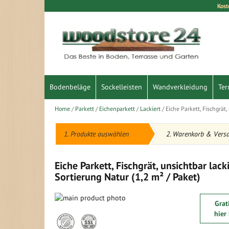
Kost
Direkt
zum
Inhalt
Bodenbeläge
Sockelleisten
Wandverkleidung
Ter
Home
Parkett
Eichenparkett
Lackiert
Eiche Parkett, Fischgrät
1. Produkte auswählen
2. Warenkorb & Vers
Eiche Parkett, Fischgrät, unsichtbar lac
Sortierung Natur (1,2 m² / Paket)
Zum
Grat
Ende
Zum
hier
der
Anfang
Bildergalerie
der