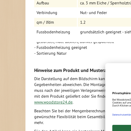
Aufbau
ca. 3 mm Eiche / Sperrholztr
Vorteile:
Verbindung
Nut- und Feder
- Robuster Aufbau
qm / lfdm
1.2
- Vierseitig gefast
- Nut- und Feder Verbindung
Fussbodenheizung
grundsätzlich geeignet - sie
- ca. 3 mm Nutzschicht
- gebürstet, matt lackiert, dunkel gespachtelt
- Fussbodenheizung geeignet
- Sortierung Natur
Hinweise zum Produkt und Musteranforderung
Die Darstellung auf dem Bildschirm kann aufgrund vo
Gegebenheiten abweichen. Die Montage der Dielen u
muss nach der jeweiligen Verlegeanweisung für das Pr
mit dem Produkt geliefert oder Sie finden diese im In
www.woodstore24.de
.
Beachten Sie bei der Mengenberechnung die Raumauf
gewünschte Flexibilität beim Gesamtbild. Der Handwer
mehr.