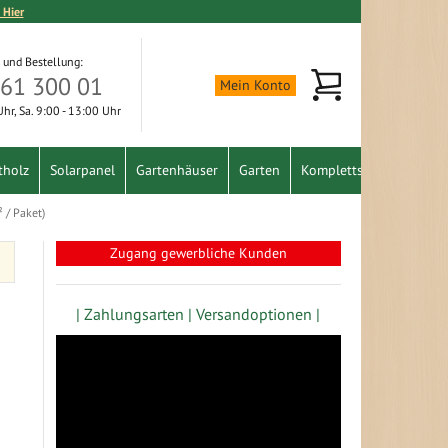
 Hier
 und Bestellung:
Mein Warenkorb
361 300 01
Mein Konto
 Uhr, Sa. 9:00 - 13:00 Uhr
tholz
Solarpanel
Gartenhäuser
Garten
Komplettset
Schnäpp
 / Paket)
Zugang gewerbliche Kunden
| Zahlungsarten |
Versandoptionen |