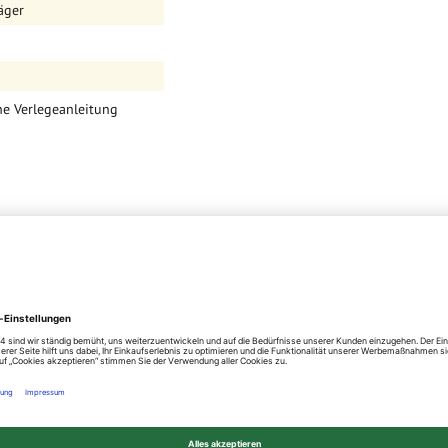
äger
he Verlegeanleitung
n technischen
nd des Dielenuntergrunds
odukt erfolgen. Diese wird
ternet unter
teilung und Ihre
ker bestellt 5 – 10 %