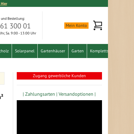
 Hier
 und Bestellung:
Mein Warenkorb
361 300 01
Mein Konto
 Uhr, Sa. 9:00 - 13:00 Uhr
tholz
Solarpanel
Gartenhäuser
Garten
Komplettset
Schnäpp
Zugang gewerbliche Kunden
| Zahlungsarten |
Versandoptionen |
m²