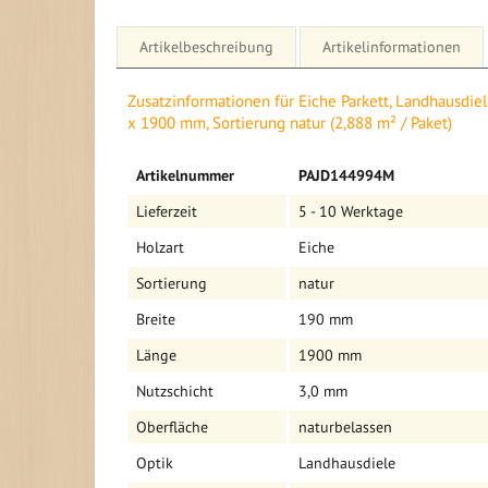
Artikelbeschreibung
Artikelinformationen
Details für Eiche Parkett, Landhausdiele, naturbela
Zusatzinformationen für Eiche Parkett, Landhausdiel
Sortierung natur (2,888 m² / Paket)
x 1900 mm, Sortierung natur (2,888 m² / Paket)
Mehr
Artikelnummer
PAJD144994M
Informationen
Informationen auf einem Blick
Lieferzeit
5 - 10 Werktage
- Holzart: Eiche
Holzart
Eiche
- Landhausdiele
- Oberfläche: naturbelassen
Sortierung
natur
- Länge: 1900 mm
- Breite: 190 mm
Breite
190 mm
- Stärke: 14 mm
Länge
1900 mm
- Nutzschicht: 3,0 mm
- Aufbau: ca. 3 mm Eiche / Sperrholzträger
Nutzschicht
3,0 mm
- Verbindung: Nut und Feder
- 2,888 m²/PE
Oberfläche
naturbelassen
- Fußbodenheizung: grundsätzlich geeignet,
siehe Ver
Optik
Landhausdiele