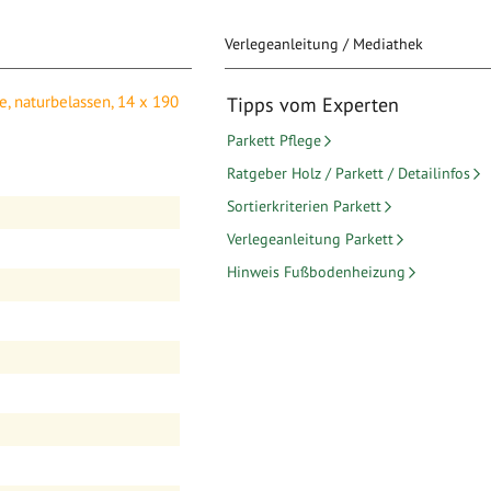
Verlegeanleitung / Mediathek
ssen, 14 x 190 x 1900 mm,
e, naturbelassen, 14 x 190
Tipps vom Experten
Parkett Pflege
Ratgeber Holz / Parkett / Detailinfos
Sortierkriterien Parkett
Verlegeanleitung Parkett
Hinweis Fußbodenheizung
legeanleitung