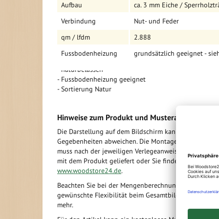
Aufbau
ca. 3 mm Eiche / Sperrholztr
Vorteile:
Verbindung
Nut- und Feder
- Robuster Aufbau
qm / lfdm
2.888
- Längsseitig gefast
- Nut- und Feder Verbindung
Fussbodenheizung
grundsätzlich geeignet - sie
- ca. 3 mm Nutzschicht
- naturbelassen
- Fussbodenheizung geeignet
- Sortierung Natur
Hinweise zum Produkt und Musteranforderung
Die Darstellung auf dem Bildschirm kann aufgrund vo
Gegebenheiten abweichen. Die Montage der Dielen u
muss nach der jeweiligen Verlegeanweisung für das Pr
mit dem Produkt geliefert oder Sie finden diese im In
www.woodstore24.de
.
Beachten Sie bei der Mengenberechnung die Raumauf
gewünschte Flexibilität beim Gesamtbild. Der Handwer
mehr.