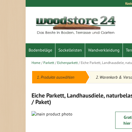
Kost
Direkt
zum
Inhalt
Bodenbeläge
Sockelleisten
Wandverkleidung
Ter
Home
Parkett
Eichenparkett
Eiche Parkett, Landhausdiele, nat
1. Produkte auswählen
2. Warenkorb & Vers
Eiche Parkett, Landhausdiele, naturbel
/ Paket)
Zum
Grat
Ende
Zum
hier
der
Anfang
Bildergalerie
der