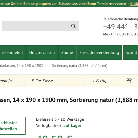
enlose Online- Beratung bequem von Zuhause aus. Jetzt Zoom Termin reservieren! |
Klick
Telefonische Beratung
+49 441 - 
Suche
Suche
Mo. - Fr.: 7:00 - 19:00
rassendielen
Holzterrassen
Zäune
Fassadenverkleidung
Schnit
urbelassen, 14 x 190 x 1900 mm, Sortierung natur (2,888 m² / Paket)
andinfo
3. Zur Kasse
4. Fertig
assen, 14 x 190 x 1900 mm, Sortierung natur (2,888 
Lieferzeit
5 - 10 Werktage
is-Muster
Verfügbarkeit:
auf Lager
 bestellen