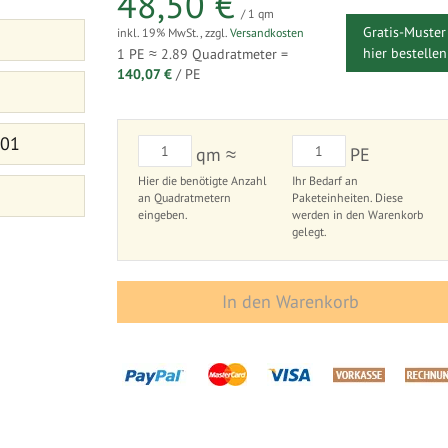
48,50 €
/ 1 qm
Gratis-Muster
inkl. 19% MwSt.
,
zzgl.
Versandkosten
hier bestellen
1 PE ≈
2.89
Quadratmeter =
140,07 €
/ PE
 01
qm ≈
PE
Hier die benötigte Anzahl
Ihr Bedarf an
an Quadratmetern
Paketeinheiten. Diese
eingeben.
werden in den Warenkorb
gelegt.
In den Warenkorb