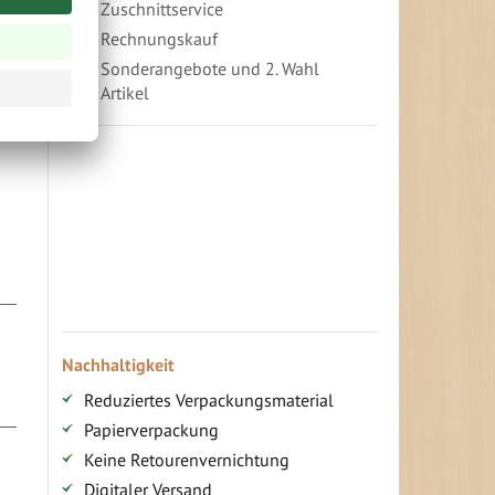
Zuschnittservice
Rechnungskauf
Sonderangebote und 2. Wahl
Artikel
Vorteile für gewerbliche Kunden
Ihr persönlicher Rabatt
Jahresbonus
Versandkostenfreie Lieferung (ab ...)
Zugang
Nachhaltigkeit
Reduziertes Verpackungsmaterial
Papierverpackung
Keine Retourenvernichtung
Digitaler Versand