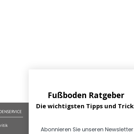
Fußboden Ratgeber
Die wichtigsten Tipps und Trick
ENSERVICE
IHRE VORTEILE
Alle gängigen Zahlungsarten verfügbar
itik
Abonnieren Sie unseren Newsletter
Zertifizierter und geprüfter Shop