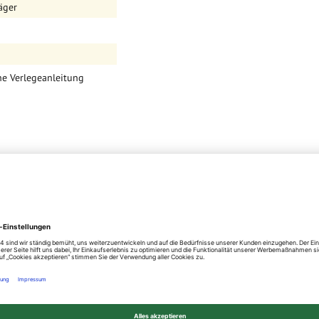
äger
he Verlegeanleitung
n technischen
nd des Dielenuntergrunds
odukt erfolgen. Diese wird
ternet unter
teilung und Ihre
ker bestellt 5 – 10 %