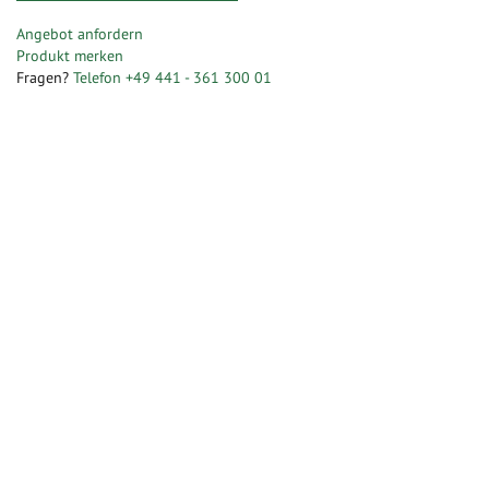
Zum
Ende
Zum
Angebot anfordern
der
Anfang
Produkt merken
Bildergalerie
der
Fragen?
Telefon +49 441 - 361 300 01
springen
Bildergalerie
springen