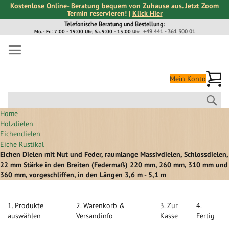
Kostenlose Online- Beratung bequem von Zuhause aus. Jetzt Zoom
Termin reservieren! |
Klick Hier
Direkt
Telefonische Beratung und Bestellung:
+49 441 - 361 300 01
Mo. - Fr.: 7:00 - 19:00 Uhr, Sa. 9:00 - 13:00 Uhr
zum
Inhalt
Me
Mein Konto
Suc
Home
Holzdielen
Eichendielen
Eiche Rustikal
Eichen Dielen mit Nut und Feder, raumlange Massivdielen, Schlossdielen,
22 mm Stärke in den Breiten (Federmaß) 220 mm, 260 mm, 310 mm und
360 mm, vorgeschliffen, in den Längen 3,6 m - 5,1 m
1. Produkte
2. Warenkorb &
3. Zur
4.
auswählen
Versandinfo
Kasse
Fertig