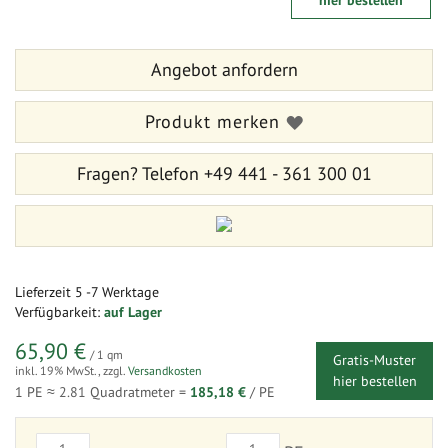
hier bestellen
der
Anfang
Bildergalerie
der
springen
Bildergalerie
Angebot anfordern
springen
Produkt merken
Fragen?
Telefon +49 441 - 361 300 01
Lieferzeit
5 -7 Werktage
Verfügbarkeit:
auf Lager
65,90 €
/ 1 qm
Gratis-Muster
inkl. 19% MwSt.
,
zzgl.
Versandkosten
hier bestellen
1 PE ≈
2.81
Quadratmeter =
185,18 €
/ PE