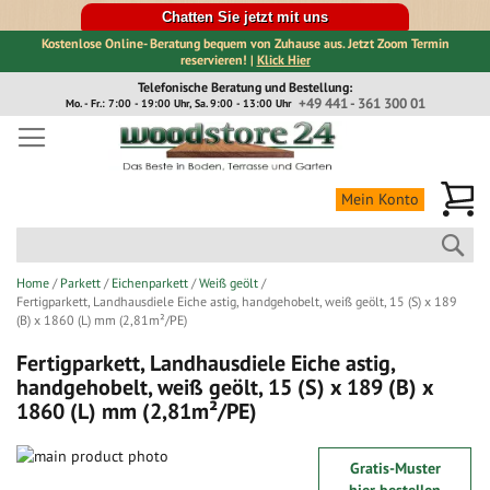
Chatten Sie jetzt mit uns
Kostenlose Online- Beratung bequem von Zuhause aus. Jetzt Zoom Termin
reservieren! |
Klick Hier
Direkt
Telefonische Beratung und Bestellung:
zum
+49 441 - 361 300 01
Mo. - Fr.: 7:00 - 19:00 Uhr, Sa. 9:00 - 13:00 Uhr
Inhalt
Me
Mein Konto
Suc
Home
Parkett
Eichenparkett
Weiß geölt
Fertigparkett, Landhausdiele Eiche astig, handgehobelt, weiß geölt, 15 (S) x 189
(B) x 1860 (L) mm (2,81m²/PE)
Fertigparkett, Landhausdiele Eiche astig,
handgehobelt, weiß geölt, 15 (S) x 189 (B) x
1860 (L) mm (2,81m²/PE)
Zum
Gratis-Muster
Ende
Zum