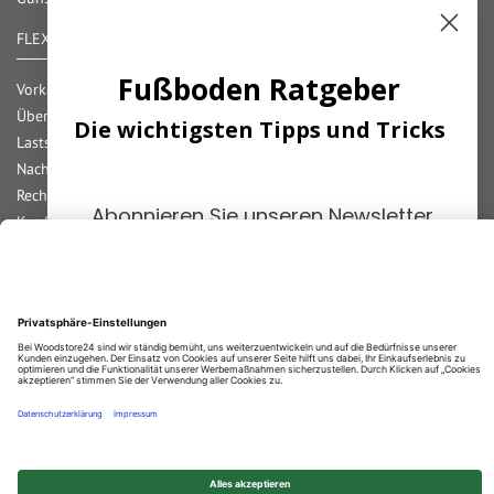
FLEXIBLE ZAHLUNG
Fußboden Ratgeber
Vorkasse
Überweisung
Die wichtigsten Tipps und Tricks
Lastschrift
Nachnahme
Rechnung
Abonnieren Sie unseren Newsletter
Kreditkarte
und erhalten Sie die
wichtigsten
Paypal
Tipps
zum Thema
Fußböden!
Bar bei Abholung
Durchschnittliche Bewertung von
Woodstore GmbH & Co KG
bei Trustami:
4.67
/
5.00
mit
859
Bewertungen
|
Bewertungsgrundlage des Anbieters: 4 Verkaufs- und 2 Bewertungsplattformen
ANMELDEN