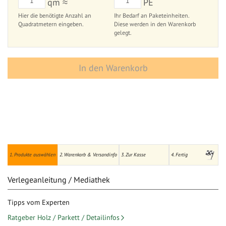
qm ≈
PE
Hier die benötigte Anzahl an
Ihr Bedarf an Paketeinheiten.
Quadratmetern eingeben.
Diese werden in den Warenkorb
gelegt.
In den Warenkorb
1. Produkte auswählen
2. Warenkorb & Versandinfo
3. Zur Kasse
4. Fertig
Verlegeanleitung / Mediathek
Tipps vom Experten
Ratgeber Holz / Parkett / Detailinfos