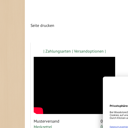
Seite drucken
Zugang gewerbliche Kunden
| Zahlungsarten |
Versandoptionen |
Musterversand
0
Artikel
Merkzettel
0 Artikel