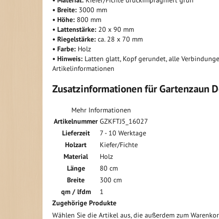
• Material:
Kiefer/Fichte druckimprägniert grün
• Breite:
3000 mm
• Höhe:
800 mm
• Lattenstärke:
20 x 90 mm
• Riegelstärke:
ca. 28 x 70 mm
• Farbe:
Holz
• Hinweis:
Latten glatt, Kopf gerundet, alle Verbindung
Artikelinformationen
Zusatzinformationen für Gartenzaun Do
Mehr Informationen
Artikelnummer
GZKFTJ5_16027
Lieferzeit
7 - 10 Werktage
Holzart
Kiefer/Fichte
Material
Holz
Länge
80 cm
Breite
300 cm
qm / lfdm
1
Zugehörige Produkte
Wählen Sie die Artikel aus, die außerdem zum Warenko