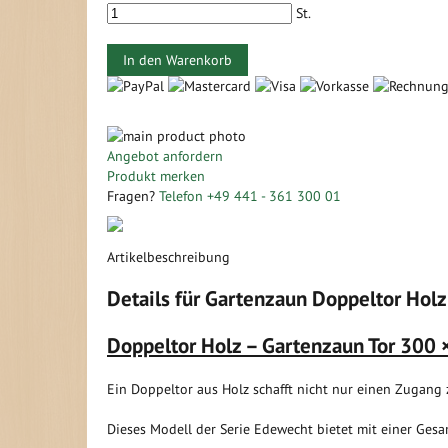
St.
In den Warenkorb
Zum
Ende
Zum
Angebot anfordern
der
Anfang
Produkt merken
Bildergalerie
der
Fragen?
Telefon +49 441 - 361 300 01
springen
Bildergalerie
springen
Artikelbeschreibung
Details für Gartenzaun Doppeltor Holz
Doppeltor Holz – Gartenzaun Tor 300 
Ein Doppeltor aus Holz schafft nicht nur einen Zugan
Dieses Modell der Serie Edewecht bietet mit einer Gesa