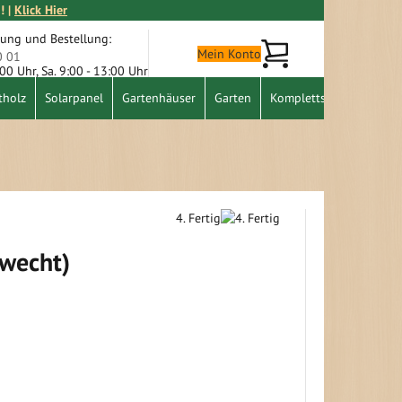
! |
Klick Hier
tung und Bestellung:
Mein Warenkorb
Mein Konto
0 01
9:00 Uhr, Sa. 9:00 - 13:00 Uhr
tholz
Solarpanel
Gartenhäuser
Garten
Komplettset
Schnäpp
4. Fertig
ewecht)