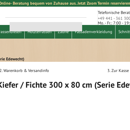
Online- Beratung bequem von Zuhause aus. Jetzt Zoom Termin reservieren
Telefonische Bera
+49 441 - 361 30
Mo. - Fr.: 7:00 - 1
Suche
rassendielen
Holzterrassen
Zäune
Fassadenverkleidung
Schnit
erie Edewecht)
2. Warenkorb & Versandinfo
3. Zur Kasse
iefer / Fichte 300 x 80 cm (Serie Ed