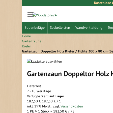
Kostenlose 
Direkt
zum
Inhalt
Bodenbeläge
Sockelleisten
Wandverkleidung
Ter
Home
Gartenzäune
Kiefer
Gartenzaun Doppeltor Holz Kiefer / Fichte 300 x 80 cm (S
1. Produkte auswählen
Gartenzaun Doppeltor Holz K
Lieferzeit
7 - 10 Werktage
Verfügbarkeit:
auf Lager
182,50 €
182,50 €
/ 1
inkl. 19% MwSt.
,
zzgl.
Versandkosten
1 PE ≈
1
Stück =
182,50 €
/ PE