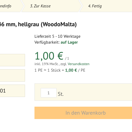
andinfo
3. Zur Kasse
4. Fertig
146 mm, hellgrau (WoodoMalta)
Lieferzeit
5 - 10 Werktage
Verfügbarkeit:
auf Lager
1,00 €
/ 1
inkl. 19% MwSt.
,
zzgl.
Versandkosten
1 PE ≈
1
Stück =
1,00 €
/ PE
 01
St.
In den Warenkorb