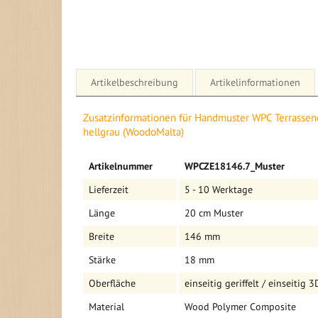
Artikelbeschreibung
Artikelinformationen
Details für Handmuster WPC Terrassendiele, 18 x 14
Zusatzinformationen für Handmuster WPC Terrassen
(WoodoMalta)
hellgrau (WoodoMalta)
Mehr
Hiermit erhalten Sie ein Handmuster in der Länge von
Artikelnummer
WPCZE18146.7_Muster
Informationen
Terrassendiele Massivdiele 18 x 146 mm
Lieferzeit
5 - 10 Werktage
Farbe: hellgrau
Oberfläche: einseitig geriffelt / einseitig 3D Holzstruk
Länge
20 cm Muster
verfügbare Länge: 2,4 m als Komplettset
Breite
146 mm
Wir machen Ihnen gerne ein individuelles Angebot für
Woodstore24
Stärke
18 mm
Oberfläche
einseitig geriffelt / einseitig 
WPC Dielen Komplettsets
Unsere WPC Dielen Komplettset bestehen aus der WPC 
Material
Wood Polymer Composite
Unterkonstruktion, den benötigten Klipsen, sowie Sic