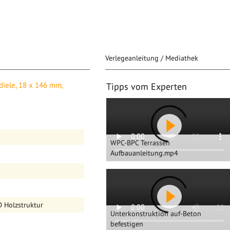
Verlegeanleitung / Mediathek
6 mm, hellgrau
diele, 18 x 146 mm,
Tipps vom Experten
 ca. 20 cm.
WPC-BPC Terrassen
tur
Aufbauanleitung.mp4
 Ihre Terrasse –
3D Holzstruktur
Unterkonstruktion auf-Beton
Diele, der
befestigen
herheitsband,