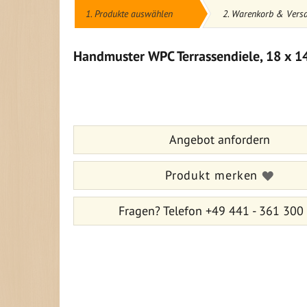
1. Produkte auswählen
2. Warenkorb & Vers
Handmuster WPC Terrassendiele, 18 x 
Zum
Zum
Ende
Anfang
der
der
Bildergalerie
Bildergalerie
Angebot anfordern
springen
springen
Produkt merken
Fragen?
Telefon +49 441 - 361 300