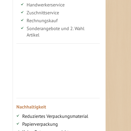
Handwerkerservice
Zuschnittservice
Rechnungskauf
Sonderangebote und 2. Wahl
Artikel
Vorteile für gewerbliche Kunden
Ihr persönlicher Rabatt
Jahresbonus
Versandkostenfreie Lieferung (ab ...)
Zugang
Nachhaltigkeit
Reduziertes Verpackungsmaterial
Papierverpackung