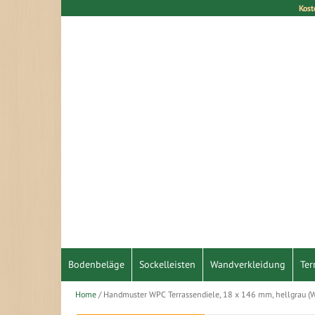
Kost
Direkt
zum
Inhalt
Bodenbeläge
Sockelleisten
Wandverkleidung
Ter
Home
Handmuster WPC Terrassendiele, 18 x 146 mm, hellgrau (