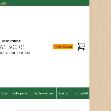
 Hier
 und Bestellung:
Mein Warenkorb
361 300 01
Mein Konto
 Uhr, Sa. 9:00 - 13:00 Uhr
tholz
Solarpanel
Gartenhäuser
Garten
Komplettset
Schnäpp