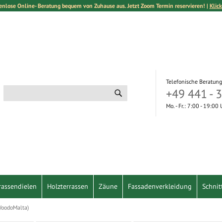
enlose Online- Beratung bequem von Zuhause aus. Jetzt Zoom Termin reservieren! |
Klick
Telefonische Beratung
+49 441 - 
Suche
Suche
Mo. - Fr.: 7:00 - 19:00
rassendielen
Holzterrassen
Zäune
Fassadenverkleidung
Schnit
WoodoMalta)