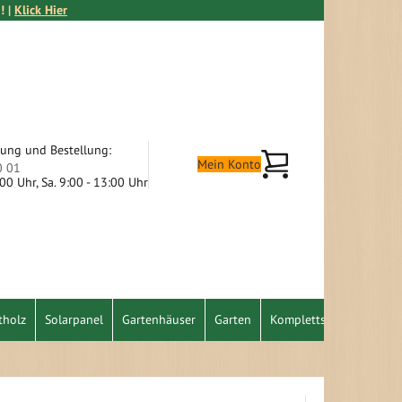
! |
Klick Hier
tung und Bestellung:
Mein Warenkorb
Mein Konto
0 01
9:00 Uhr, Sa. 9:00 - 13:00 Uhr
tholz
Solarpanel
Gartenhäuser
Garten
Komplettset
Schnäpp