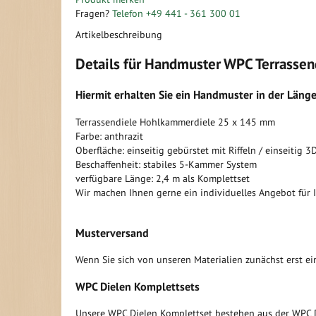
der
der
Fragen?
Telefon +49 441 - 361 300 01
Bildergalerie
Bildergalerie
Artikelbeschreibung
springen
springen
Details für Handmuster WPC Terrasse
Hiermit erhalten Sie ein Handmuster in der Länge
Terrassendiele Hohlkammerdiele 25 x 145 mm
Farbe: anthrazit
Oberfläche: einseitig gebürstet mit Riffeln / einseitig 3
Beschaffenheit: stabiles 5-Kammer System
verfügbare Länge: 2,4 m als Komplettset
Wir machen Ihnen gerne ein individuelles Angebot für 
Musterversand
Wenn Sie sich von unseren Materialien zunächst erst ei
WPC Dielen Komplettsets
Unsere WPC Dielen Komplettset bestehen aus der WPC Di