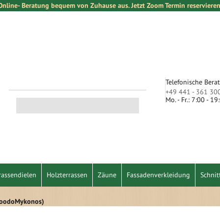
Online- Beratung bequem von Zuhause aus. Jetzt Zoom Termin reservieren
Telefonische Bera
+49 441 - 361 30
Mo. - Fr.: 7:00 - 1
Suche
rassendielen
Holzterrassen
Zäune
Fassadenverkleidung
Schnit
(WoodoMykonos)