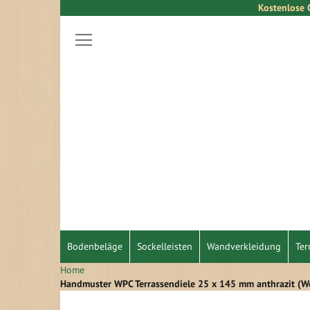
Kostenlose 
Direkt
zum
Inhalt
Bodenbeläge
Sockelleisten
Wandverkleidung
Ter
Home
Handmuster WPC Terrassendiele 25 x 145 mm anthrazit 