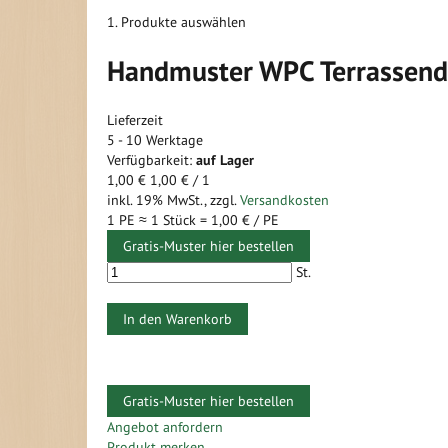
1. Produkte auswählen
Handmuster WPC Terrassend
Lieferzeit
5 - 10 Werktage
Verfügbarkeit:
auf Lager
1,00 €
1,00 €
/ 1
inkl. 19% MwSt.
,
zzgl.
Versandkosten
1 PE ≈
1
Stück =
1,00 €
/ PE
Gratis-Muster hier bestellen
St.
In den Warenkorb
Gratis-Muster hier bestellen
Zum
Zum
Angebot anfordern
Ende
Anfang
Produkt merken