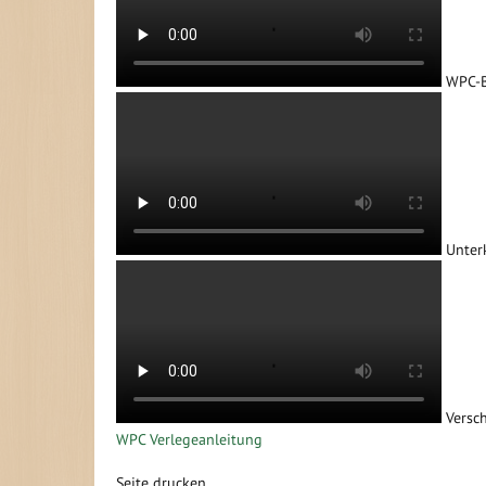
WPC-B
Unter
Versc
WPC Verlegeanleitung
Seite drucken