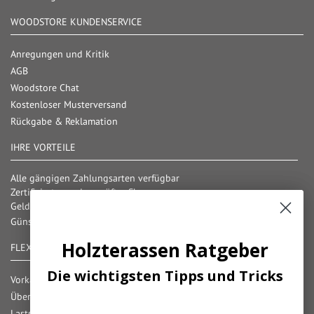
WOODSTORE KUNDENSERVICE
Anregungen und Kritik
AGB
Woodstore Chat
Kostenloser Musterversand
Rückgabe & Reklamation
IHRE VORTEILE
Alle gängigen Zahlungsarten verfügbar
Zertifizierter und geprüfter Shop
Geld-Zurück-Garantie
Günstige Versandkosten/ Frachtkostenfreigrenzen
Holzterassen Ratgeber
Fußboden Ratgeber
FLEXIBLE ZAHLUNG
Die wichtigsten Tipps und Tricks
Die wichtigsten Tipps und Tricks
Vorkasse
Überweisung
Lastschrift