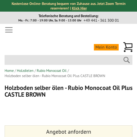
Kostenlose Online- Beratung bequem von Zuhause aus. Jetzt Zoom Termin
reservieren! |
Klick Hier
Direkt
Telefonische Beratung und Bestellung:
zum
+49 441 - 361 300 01
Mo. - Fr.: 7:00 - 19:00 Uhr, Sa. 9:00 - 13:00 Uhr
Inhalt
Me
Mein Konto
Suc
Home
Holzdielen
Rubio Monocoat Oil
Holzboden selber ölen - Rubio Monocoat Oil Plus CASTLE BROWN
Holzboden selber ölen - Rubio Monocoat Oil Plus
CASTLE BROWN
Zum
Zum
Ende
Anfang
der
der
Bildergalerie
Bildergalerie
Angebot anfordern
springen
springen