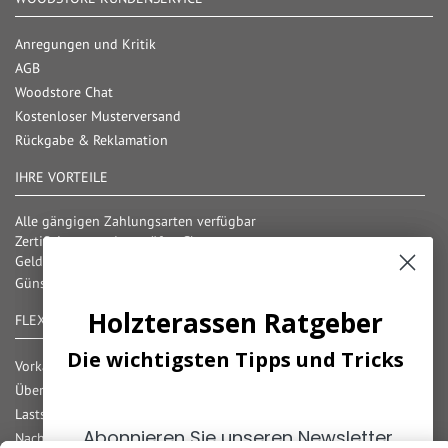
Anregungen und Kritik
AGB
Woodstore Chat
Kostenloser Musterversand
Rückgabe & Reklamation
IHRE VORTEILE
Alle gängigen Zahlungsarten verfügbar
Zertifizierter und geprüfter Shop
Geld-Zurück-Garantie
Günstige Versandkosten/ Frachtkostenfreigrenzen
Holzterassen Ratgeber
Fußboden Ratgeber
FLEXIBLE ZAHLUNG
Die wichtigsten Tipps und Tricks
Die wichtigsten Tipps und Tricks
Vorkasse
Überweisung
Lastschrift
Abonnieren Sie unseren Newsletter
Abonnieren Sie unseren Newsletter
Nachnahme