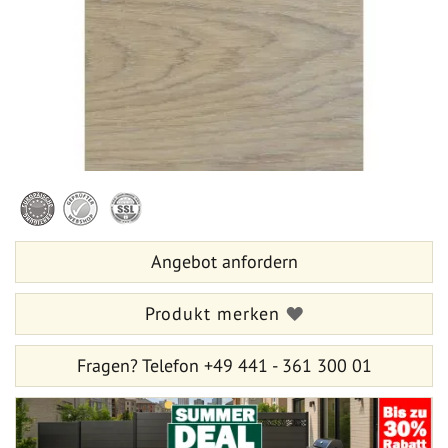
Zum
Anfang
der
Bildergalerie
Angebot anfordern
springen
Produkt merken
Fragen?
Telefon +49 441 - 361 300 01