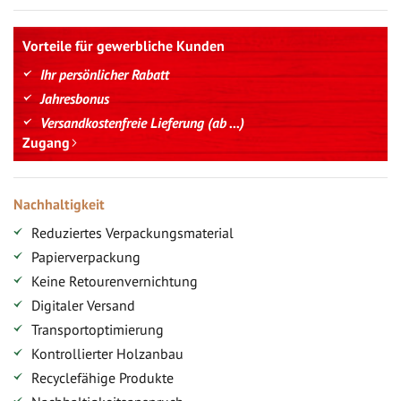
Vorteile für gewerbliche Kunden
Ihr persönlicher Rabatt
Jahresbonus
Versandkostenfreie Lieferung (ab ...)
Zugang
Nachhaltigkeit
Reduziertes Verpackungsmaterial
Papierverpackung
Keine Retourenvernichtung
Digitaler Versand
Transportoptimierung
Kontrollierter Holzanbau
Recyclefähige Produkte