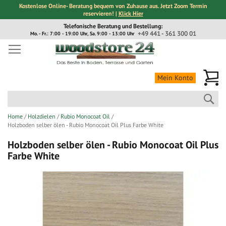
Kostenlose Online- Beratung bequem von Zuhause aus. Jetzt Zoom Termin
reservieren! |
Klick Hier
Direkt
Telefonische Beratung und Bestellung:
zum
+49 441 - 361 300 01
Mo. - Fr.: 7:00 - 19:00 Uhr, Sa. 9:00 - 13:00 Uhr
Inhalt
Me
Mein Konto
Suc
Home
Holzdielen
Rubio Monocoat Oil
Holzboden selber ölen - Rubio Monocoat Oil Plus Farbe White
Holzboden selber ölen - Rubio Monocoat Oil Plus
Farbe White
Zum
Ende
der
Bildergalerie
springen