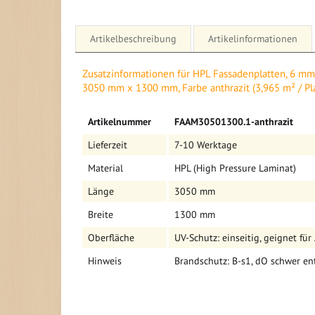
Artikelbeschreibung
Artikelinformationen
Details für HPL Fassadenplatten, 6 mm, einseitiger
Zusatzinformationen für HPL Fassadenplatten, 6 mm,
1300 mm, Farbe anthrazit (3,965 m² / Platte)
3050 mm x 1300 mm, Farbe anthrazit (3,965 m² / Pla
HPL Fassadenplatten einseitiger UV-Schutz
Mehr
Artikelnummer
FAAM30501300.1-anthrazit
Informationen
Informationen auf einen Blick
Lieferzeit
7-10 Werktage
- Produkt: HPL Fassadenplatte mit schwarzem Kern
Material
HPL (High Pressure Laminat)
- Maße: 3050 mm x 1300 mm
- Stärke: 6 mm
Länge
3050 mm
- UV-Schutz: einseitig, geignet für Außenbereich
Breite
1300 mm
- Brandschutz: B-s1, dO schwer entflammbar, EN 438
- Gewicht: 34 kg / Platte
Oberfläche
UV-Schutz: einseitig, geignet fü
- Lieferzeit: 7 - 10 Tage
- Farbe: anthrazit (ähnlich RAL 7016)
Hinweis
Brandschutz: B-s1, dO schwer e