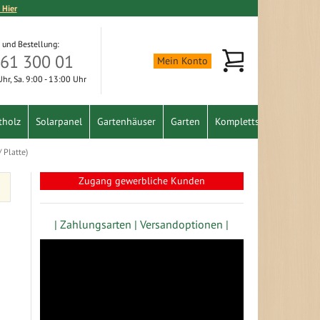
 Hier
 und Bestellung:
Mein Warenkorb
361 300 01
Mein Konto
 Uhr, Sa. 9:00 - 13:00 Uhr
tholz
Solarpanel
Gartenhäuser
Garten
Komplettset
Schnäpp
 Platte)
Zugang gewerbliche Kunden
| Zahlungsarten |
Versandoptionen |