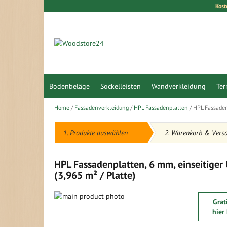
Kost
Direkt
zum
Inhalt
Bodenbeläge
Sockelleisten
Wandverkleidung
Ter
Home
Fassadenverkleidung
HPL Fassadenplatten
HPL Fassaden
1. Produkte auswählen
2. Warenkorb & Vers
HPL Fassadenplatten, 6 mm, einseitige
(3,965 m² / Platte)
Zum
Grat
Ende
Zum
hier
der
Anfang
Bildergalerie
der