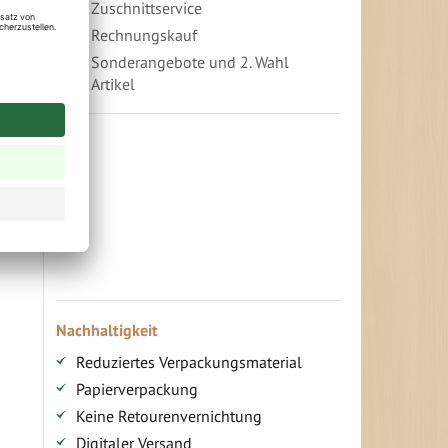
Zuschnittservice
Rechnungskauf
Sonderangebote und 2. Wahl
Artikel
Vorteile für gewerbliche Kunden
Ihr persönlicher Rabatt
Jahresbonus
Versandkostenfreie Lieferung (ab ...)
Zugang
Nachhaltigkeit
Reduziertes Verpackungsmaterial
Papierverpackung
Keine Retourenvernichtung
Digitaler Versand