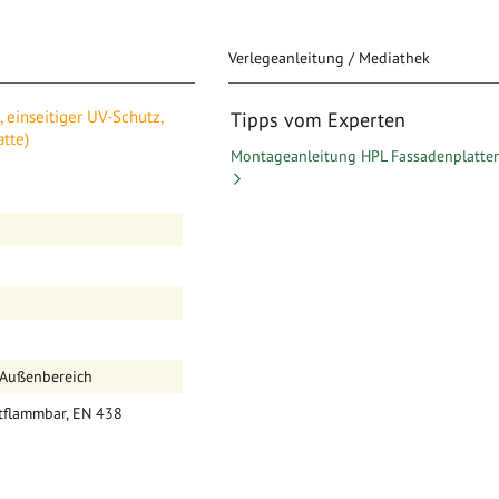
Verlegeanleitung / Mediathek
 UV-Schutz, 3050 mm x
 einseitiger UV-Schutz,
Tipps vom Experten
tte)
Montageanleitung HPL Fassadenplatte
r Außenbereich
ntflammbar, EN 438