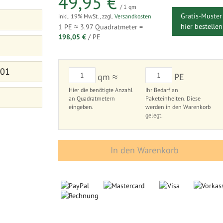
49,95 €
/ 1 qm
Gratis-Muster
inkl. 19% MwSt.
,
zzgl.
Versandkosten
hier bestellen
1 PE ≈
3.97
Quadratmeter =
198,05 €
/ PE
 01
qm ≈
PE
Hier die benötigte Anzahl
Ihr Bedarf an
an Quadratmetern
Paketeinheiten. Diese
eingeben.
werden in den Warenkorb
gelegt.
In den Warenkorb