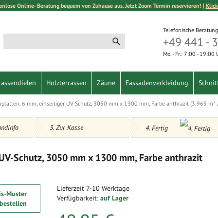
enlose Online- Beratung bequem von Zuhause aus. Jetzt Zoom Termin reservieren! |
Klick
Telefonische Beratung
+49 441 - 
Suche
Suche
Mo. - Fr.: 7:00 - 19:00
rassendielen
Holzterrassen
Zäune
Fassadenverkleidung
Schnit
platten, 6 mm, einseitiger UV-Schutz, 3050 mm x 1300 mm, Farbe anthrazit (3,965 m² /
andinfo
3. Zur Kasse
4. Fertig
r UV-Schutz, 3050 mm x 1300 mm, Farbe anthrazit
Lieferzeit
7-10 Werktage
is-Muster
Verfügbarkeit:
auf Lager
 bestellen