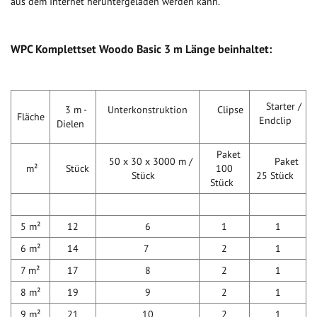
aus dem Internet heruntergeladen werden kann.
WPC Komplettset Woodo Basic 3 m Länge beinhaltet:
Starter /
3 m -
Unterkonstruktion
Clipse
Fläche
Endclip
Dielen
Paket
50 x 30 x 3000 m /
Paket
m²
Stück
100
Stück
25 Stück
Stück
5 m²
12
6
1
1
6 m²
14
7
2
1
7 m²
17
8
2
1
8 m²
19
9
2
1
9 m²
21
10
2
1