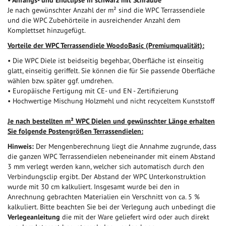
Je nach gewünschter Anzahl der m² sind die WPC Terrassendiele
und die WPC Zubehörteile in ausreichender Anzahl dem
Komplettset hinzugefügt.
Vorteile der WPC Terrassendiele WoodoBasic (Premiumqualität):
• Die WPC Diele ist beidseitig begehbar, Oberfläche ist einseitig
glatt, einseitig geriffelt. Sie können die für Sie passende Oberfläche
wählen bzw. später ggf. umdrehen.
• Europäische Fertigung mit CE- und EN - Zertifizierung
• Hochwertige Mischung Holzmehl und nicht recyceltem Kunststoff
Je nach bestellten m² WPC Dielen und gewünschter Länge erhalten
Sie folgende Postengrößen Terrassendielen:
Hinweis:
Der Mengenberechnung liegt die Annahme zugrunde, dass
die ganzen WPC Terrassendielen nebeneinander mit einem Abstand
3 mm verlegt werden kann, welcher sich automatisch durch den
Verbindungsclip ergibt. Der Abstand der WPC Unterkonstruktion
wurde mit 30 cm kalkuliert. Insgesamt wurde bei den in
Anrechnung gebrachten Materialien ein Verschnitt von ca. 5 %
kalkuliert. Bitte beachten Sie bei der Verlegung auch unbedingt die
Verlegeanleitung
die mit der Ware geliefert wird oder auch direkt