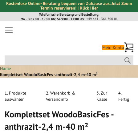
Kostenlose Online- Beratung bequem von Zuhause aus. Jetzt Zoom
Termin reservieren! |
Klick Hier
Direkt
Telefonische Beratung und Bestellung:
+49 441 - 361 300 01
Mo. - Fr.: 7:00 - 19:00 Uhr, Sa. 9:00 - 13:00 Uhr
zum
Inhalt
Me
Mein Konto
Suc
Home
Komplettset WoodoBasicFes -anthrazit-2,4 m-40 m²
1. Produkte
2. Warenkorb &
3. Zur
4.
auswählen
Versandinfo
Kasse
Fertig
Komplettset WoodoBasicFes -
anthrazit-2,4 m-40 m²