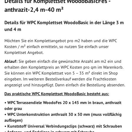
Details für Komplettset WoodoBasicFes -
anthrazit-2,4 m-40 m²
Details für WPC Komplettset WoodoBasic in der Länge 3 m
und 4 m
Möchten Sie ein Komplettangebot pro m2 haben und die WPC
Kosten / m² einfach ermitteln, so nutzen Sie einfach unser
Komplettset Angebot.
Ablauf:
Sie geben einfach die gewünschte Anzahl am m2 ein und
erhalten den Komplettpreis an WPC Kosten pro qm im Warenkorb.
Sie können ein WPC Komplettset von 5 – 35 m² direkt im Shop
eingeben. Im weiteren Bestellverkauf werden die Frachtkosten
angezeigt und hinzugefügt. Dann einfach die Bestellung absenden.
Das praktische WPC Komplettset WoodoBasic besteht aus:
• WPC Terrassendiele WoodoFes 20 x 145 mm in braun, anthrazit
oder grau
• WPC Unterkonstruktion anthrazit 30 x 50 mm (muss vollflächig
aufliegen)
• Kunststoff Universal Verbindungsclips (schwarz) mit Schrauben
• Anfangs- und Endclipse in schwarz mit Schraube