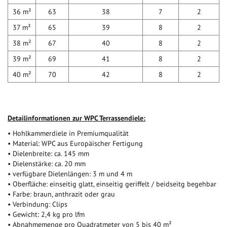
36 m²
63
38
7
2
37 m²
65
39
8
2
38 m²
67
40
8
2
39 m²
69
41
8
2
40 m²
70
42
8
2
Detailinformationen zur WPC Terrassendiele:
• Hohlkammerdiele in Premiumqualität
• Material: WPC aus Europäischer Fertigung
• Dielenbreite: ca. 145 mm
• Dielenstärke: ca. 20 mm
• verfügbare Dielenlängen: 3 m und 4 m
• Oberfläche: einseitig glatt, einseitig geriffelt / beidseitg begehbar
• Farbe: braun, anthrazit oder grau
• Verbindung: Clips
• Gewicht: 2,4 kg pro lfm
• Abnahmemenge pro Quadratmeter von 5 bis 40 m²