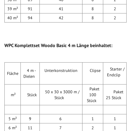
39 m²
91
41
8
2
40 m²
94
42
8
2
WPC Komplettset Woodo Basic 4 m Länge beinhaltet:
Starter /
4 m -
Unterkonstruktion
Clipse
Fläche
Endclip
Dielen
Paket
50 x 30 x 3000 m /
Paket
m²
Stück
100
Stück
25 Stück
Stück
5 m²
9
6
1
1
6 m²
11
7
2
1