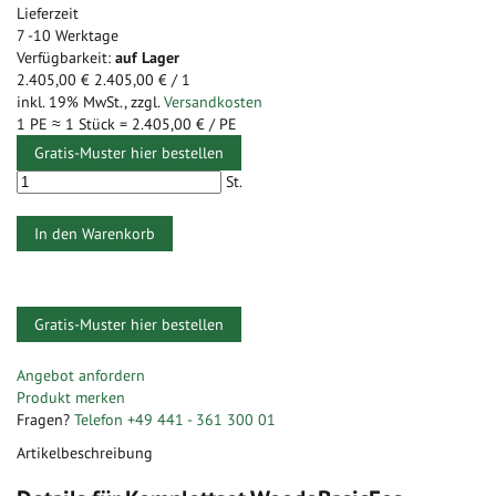
Lieferzeit
7 -10 Werktage
Verfügbarkeit:
auf Lager
2.405,00 €
2.405,00 €
/ 1
inkl. 19% MwSt.
,
zzgl.
Versandkosten
1 PE ≈
1
Stück =
2.405,00 €
/ PE
Gratis-Muster hier bestellen
St.
In den Warenkorb
Gratis-Muster hier bestellen
Zum
Ende
Zum
Angebot anfordern
der
Anfang
Produkt merken
Bildergalerie
der
Fragen?
Telefon +49 441 - 361 300 01
springen
Bildergalerie
Artikelbeschreibung
springen