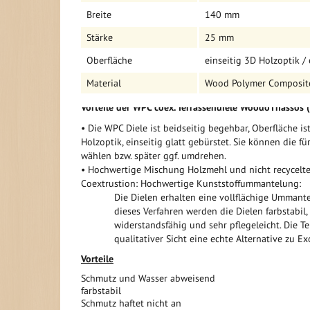
Breite
140 mm
• WPC coex. Terrassendiele WoodoThassos 20 x 140 m
• WPC Unterkonstruktion anthrazit 30 x 50 mm in 2,
Stärke
25 mm
• Kunststoff Verbindungsclipse (schwarz) mit Schrau
• Anfangs- und Endclipse in schwarz mit Schraube
Oberfläche
einseitig 3D Holzoptik / 
Wir haben je nach Ihrer Wunschgröße der Terrasse in
Material
Wood Polymer Composit
BPC Zubehörteile dem Komplettset hinzugefügt.
Vorteile der WPC coex. Terrassendiele WoodoThassos 
• Die WPC Diele ist beidseitig begehbar, Oberfläche is
Holzoptik, einseitig glatt gebürstet. Sie können die f
wählen bzw. später ggf. umdrehen.
• Hochwertige Mischung Holzmehl und nicht recycelt
Coextrustion: Hochwertige Kunststoffummantelung:
Die Dielen erhalten eine vollflächige Ummant
dieses Verfahren werden die Dielen farbstabil, 
widerstandsfähig und sehr pflegeleicht. Die Te
qualitativer Sicht eine echte Alternative zu Ex
Vorteile
Schmutz und Wasser abweisend
farbstabil
Schmutz haftet nicht an