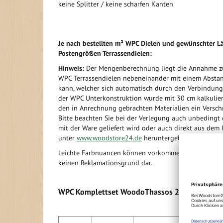
keine Splitter / keine scharfen Kanten
Je nach bestellten m² WPC Dielen und gewünschter Lä
Postengrößen Terrassendielen:
Hinweis:
Der Mengenberechnung liegt die Annahme zu
WPC Terrassendielen nebeneinander mit einem Absta
kann, welcher sich automatisch durch den Verbindungs
der WPC Unterkonstruktion wurde mit 30 cm kalkulier
den in Anrechnung gebrachten Materialien ein Verschni
Bitte beachten Sie bei der Verlegung auch unbedingt
mit der Ware geliefert wird oder auch direkt aus dem 
unter
www.woodstore24.de
heruntergeladen werden 
Leichte Farbnuancen können vorkommen und sind zu a
keinen Reklamationsgrund dar.
WPC Komplettset WoodoThassos 2,4 m Länge be