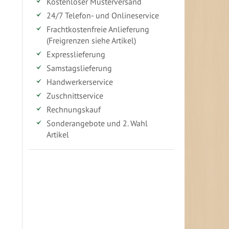
Kostenloser Musterversand
24/7 Telefon- und Onlineservice
Frachtkostenfreie Anlieferung
(Freigrenzen siehe Artikel)
Expresslieferung
Samstagslieferung
Handwerkerservice
Zuschnittservice
Rechnungskauf
Sonderangebote und 2. Wahl
Artikel
Vorteile für gewerbliche Kunden
Ihr persönlicher Rabatt
Jahresbonus
Versandkostenfreie Lieferung (ab ...)
Zugang