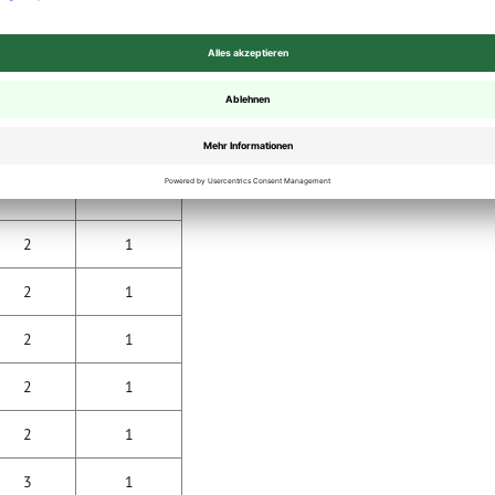
Clipse
Starter /
Endclip
Paket
Paket
100 Stück
25 Stück
2
1
2
1
2
1
2
1
2
1
3
1