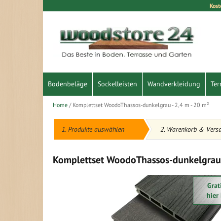
Kost
Direkt
zum
Inhalt
Bodenbeläge
Sockelleisten
Wandverkleidung
Ter
Home
Komplettset WoodoThassos-dunkelgrau - 2,4 m - 20 m²
1. Produkte auswählen
2. Warenkorb & Vers
Komplettset WoodoThassos-dunkelgrau -
Zum
Grat
Ende
hier
der
Bildergalerie
springen