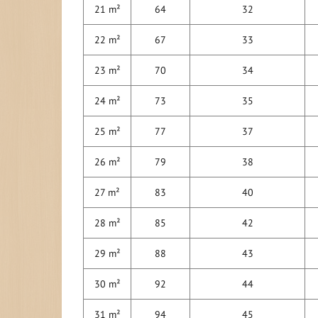
21 m²
64
32
22 m²
67
33
23 m²
70
34
24 m²
73
35
25 m²
77
37
26 m²
79
38
27 m²
83
40
28 m²
85
42
29 m²
88
43
30 m²
92
44
31 m²
94
45