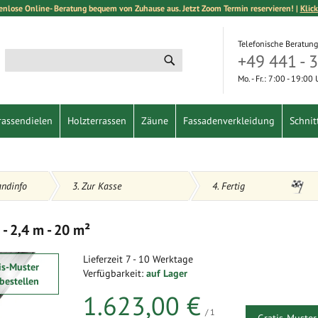
enlose Online- Beratung bequem von Zuhause aus. Jetzt Zoom Termin reservieren! |
Klick
Telefonische Beratung
+49 441 - 
Suche
Suche
Mo. - Fr.: 7:00 - 19:00
rassendielen
Holzterrassen
Zäune
Fassadenverkleidung
Schnit
andinfo
3. Zur Kasse
4. Fertig
 2,4 m - 20 m²
Lieferzeit
7 - 10 Werktage
is-Muster
Verfügbarkeit:
auf Lager
 bestellen
1.623,00 €
/ 1