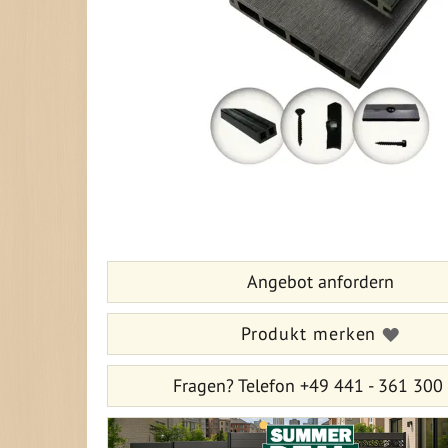
Zum
Anfang
der
Bildergalerie
Angebot anfordern
springen
Produkt merken
Fragen?
Telefon +49 441 - 361 300