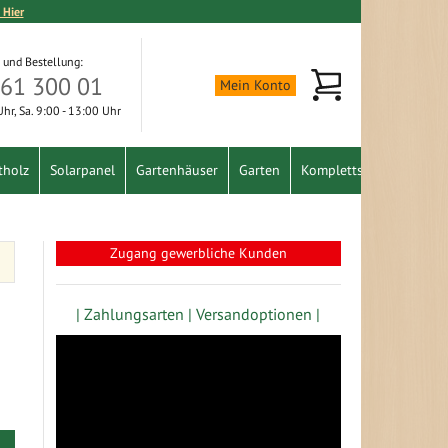
 Hier
 und Bestellung:
Mein Warenkorb
361 300 01
Mein Konto
 Uhr, Sa. 9:00 - 13:00 Uhr
tholz
Solarpanel
Gartenhäuser
Garten
Komplettset
Schnäpp
Zugang gewerbliche Kunden
| Zahlungsarten |
Versandoptionen |