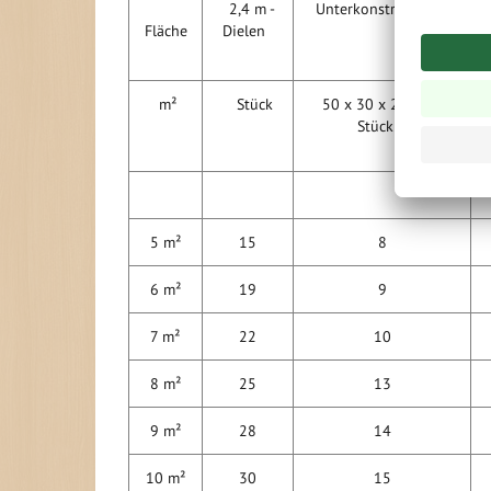
2,4 m -
Unterkonstruktion
Fläche
Dielen
m²
Stück
50 x 30 x 2400 m /
Stück
5 m²
15
8
6 m²
19
9
7 m²
22
10
8 m²
25
13
9 m²
28
14
10 m²
30
15