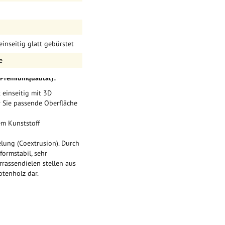
m in teak oder dunkelgrau
40m oder 3,0 m Länge
ben
einseitig glatt gebürstet
 m² die nötigen WPC und
e
(Premiumqualität):
t einseitig mit 3D
ür Sie passende Oberfläche
em Kunststoff
elung (Coextrusion). Durch
formstabil, sehr
rrassendielen stellen aus
otenholz dar.