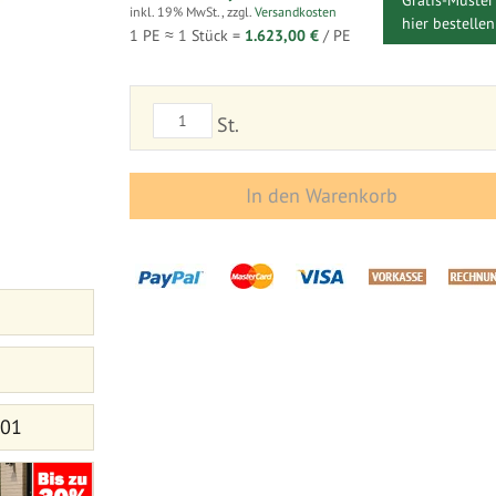
Gratis-Muster
inkl. 19% MwSt.
,
zzgl.
Versandkosten
hier bestellen
1 PE ≈
1
Stück =
1.623,00 €
/ PE
St.
In den Warenkorb
 01