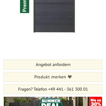
Zum
Anfang
der
Bildergalerie
Angebot anfordern
springen
Produkt merken
Fragen?
Telefon +49 441 - 361 300 01