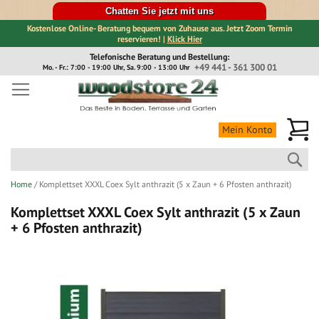
Chatten Sie jetzt mit uns
Kostenlose Online- Beratung bequem von Zuhause aus. Jetzt Zoom Termin
reservieren! |
Klick Hier
Direkt
Telefonische Beratung und Bestellung:
zum
+49 441 - 361 300 01
Mo. - Fr.: 7:00 - 19:00 Uhr, Sa. 9:00 - 13:00 Uhr
Inhalt
Me
Mein Konto
Suc
Home
Komplettset XXXL Coex Sylt anthrazit (5 x Zaun + 6 Pfosten anthrazit)
Komplettset XXXL Coex Sylt anthrazit (5 x Zaun
+ 6 Pfosten anthrazit)
Zum
Ende
der
Bildergalerie
springen