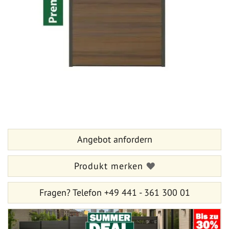
Zum
Anfang
der
Bildergalerie
Angebot anfordern
springen
Produkt merken
Fragen?
Telefon +49 441 - 361 300 01