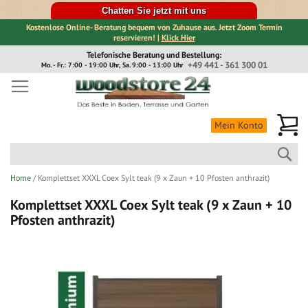
Chatten Sie jetzt mit uns
Kostenlose Online- Beratung bequem von Zuhause aus. Jetzt Zoom Termin
reservieren! |
Klick Hier
Direkt
Telefonische Beratung und Bestellung:
zum
+49 441 - 361 300 01
Mo. - Fr.: 7:00 - 19:00 Uhr, Sa. 9:00 - 13:00 Uhr
Inhalt
Me
Mein Konto
Suc
Home
Komplettset XXXL Coex Sylt teak (9 x Zaun + 10 Pfosten anthrazit)
Komplettset XXXL Coex Sylt teak (9 x Zaun + 10
Pfosten anthrazit)
Zum
Ende
der
Bildergalerie
springen