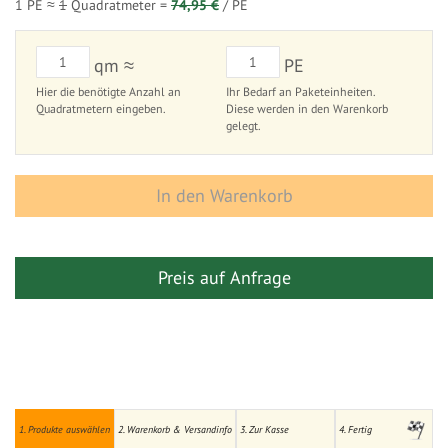
1 PE ≈
1
Quadratmeter =
74,95 €
/ PE
qm ≈
PE
Hier die benötigte Anzahl an
Ihr Bedarf an Paketeinheiten.
Quadratmetern eingeben.
Diese werden in den Warenkorb
gelegt.
In den Warenkorb
Preis auf Anfrage
1. Produkte auswählen
2. Warenkorb & Versandinfo
3. Zur Kasse
4. Fertig