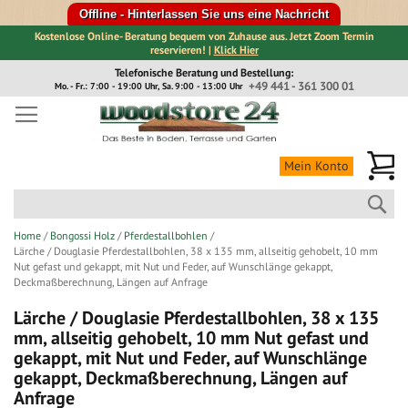
Offline - Hinterlassen Sie uns eine Nachricht
Kostenlose Online- Beratung bequem von Zuhause aus. Jetzt Zoom Termin
reservieren! |
Klick Hier
Direkt
Telefonische Beratung und Bestellung:
zum
+49 441 - 361 300 01
Mo. - Fr.: 7:00 - 19:00 Uhr, Sa. 9:00 - 13:00 Uhr
Inhalt
Me
Mein Konto
Suc
Home
Bongossi Holz
Pferdestallbohlen
Lärche / Douglasie Pferdestallbohlen, 38 x 135 mm, allseitig gehobelt, 10 mm
Nut gefast und gekappt, mit Nut und Feder, auf Wunschlänge gekappt,
Deckmaßberechnung, Längen auf Anfrage
Lärche / Douglasie Pferdestallbohlen, 38 x 135
mm, allseitig gehobelt, 10 mm Nut gefast und
gekappt, mit Nut und Feder, auf Wunschlänge
gekappt, Deckmaßberechnung, Längen auf
Anfrage