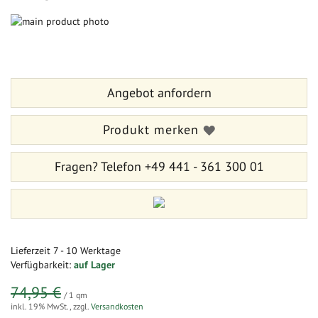
Zum
Ende
Zum
der
Anfang
Bildergalerie
der
springen
Bildergalerie
Angebot anfordern
springen
Produkt merken
Fragen?
Telefon +49 441 - 361 300 01
Lieferzeit
7 - 10 Werktage
Verfügbarkeit:
auf Lager
74,95 €
/ 1 qm
inkl. 19% MwSt.
,
zzgl.
Versandkosten