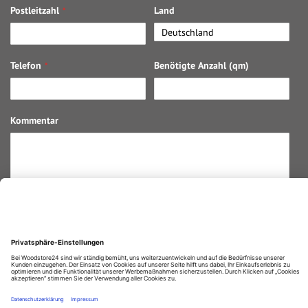
Postleitzahl
Land
Telefon
Benötigte Anzahl (qm)
Kommentar
Preisanfrage absenden
Ja, ich habe die
Datenschutzerklärung
gelesen und stimme ihr
zu.
Durchschnittliche Bewertung von
Woodstore GmbH & Co KG
bei Trustami:
4.67
/