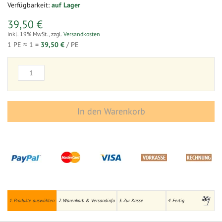
Verfügbarkeit:
auf Lager
39,50 €
inkl. 19% MwSt.
,
zzgl.
Versandkosten
1 PE ≈
1
=
39,50 €
/ PE
In den Warenkorb
1. Produkte auswählen
2. Warenkorb & Versandinfo
3. Zur Kasse
4. Fertig