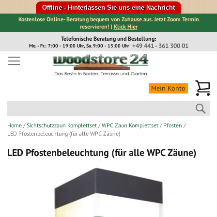
Offline - Hinterlassen Sie uns eine Nachricht
Kostenlose Online- Beratung bequem von Zuhause aus. Jetzt Zoom Termin
reservieren! |
Klick Hier
Direkt
Telefonische Beratung und Bestellung:
zum
+49 441 - 361 300 01
Mo. - Fr.: 7:00 - 19:00 Uhr, Sa. 9:00 - 13:00 Uhr
Inhalt
Me
Mein Konto
Suc
Home
Sichtschutzzaun Komplettset
WPC Zaun Komplettset
Pfosten
LED Pfostenbeleuchtung (für alle WPC Zäune)
LED Pfostenbeleuchtung (für alle WPC Zäune)
Zum
Ende
der
Bildergalerie
springen