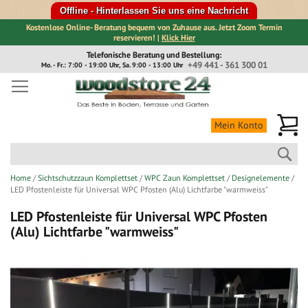
Offline - Hinterlassen Sie uns eine Nachricht
Kostenlose Online- Beratung bequem von Zuhause aus. Jetzt Zoom Termin
reservieren! |
Klick Hier
Direkt
Telefonische Beratung und Bestellung:
zum
+49 441 - 361 300 01
Mo. - Fr.: 7:00 - 19:00 Uhr, Sa. 9:00 - 13:00 Uhr
Inhalt
Me
Mein Konto
Suc
Home
Sichtschutzzaun Komplettset
WPC Zaun Komplettset
Designelemente
LED Pfostenleiste für Universal WPC Pfosten (Alu) Lichtfarbe "warmweiss"
LED Pfostenleiste für Universal WPC Pfosten
(Alu) Lichtfarbe "warmweiss"
Zum
Ende
der
Bildergalerie