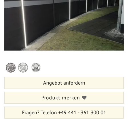
springen
Zum
Anfang
der
Bildergalerie
Angebot anfordern
springen
Produkt merken
Fragen?
Telefon +49 441 - 361 300 01