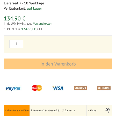
Lieferzeit
7 - 10 Werktage
Verfügbarkeit:
auf Lager
134,90 €
inkl. 19% MwSt.
,
zzgl.
Versandkosten
1 PE ≈
1
=
134,90 €
/ PE
In den Warenkorb
1. Produkte auswählen
2. Warenkorb & Versandinfo
3. Zur Kasse
4. Fertig