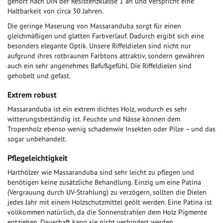
gehört nach DIN der Resistenzklasse 1 an und verspricht eine
Haltbarkeit von circa 30 Jahren.
Die geringe Maserung von Massaranduba sorgt für einen
gleichmäßigen und glatten Farbverlauf. Dadurch ergibt sich eine
besonders elegante Optik. Unsere Riffeldielen sind nicht nur
aufgrund ihres rotbraunen Farbtons attraktiv, sondern gewähren
auch ein sehr angenehmes Bafußgefühl. Die Riffeldielen sind
gehobelt und gefast.
Extrem robust
Massaranduba ist ein extrem dichtes Holz, wodurch es sehr
witterungsbeständig ist. Feuchte und Nässe können dem
Tropenholz ebenso wenig schadenwie Insekten oder Pilze – und das
sogar unbehandelt.
Pflegeleichtigkeit
Harthölzer wie Massaranduba sind sehr leicht zu pflegen und
benötigen keine zusätzliche Behandlung. Einzig um eine Patina
(Vergrauung durch UV-Strahlung) zu verzögern, sollten die Dielen
jedes Jahr mit einem Holzschutzmittel geölt werden. Eine Patina ist
vollkommen natürlich, da die Sonnenstrahlen dem Holz Pigmente
entziehen. Dauerhaft kann sie nicht verhindert werden.