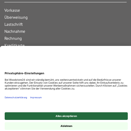
Vorkasse
Überweisung
Lastschrift
Nachnahme
Rechnung
Kreditkarte
Paypal
Bar bei Abholung
Durchschnittliche Bewertung von
Woodstore GmbH & Co KG
bei Trustami:
4.67
/
5.00
mit
859
Bewertungen
|
Bewertungsgrundlage des Anbieters: 4 Verkaufs- und 2 Bewertungsplattformen
© 2025 Woodstore GmbH & Co. KG