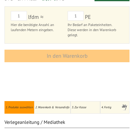
lfdm ≈
PE
Hier die benötigte Anzahl an
Ihr Bedarf an Paketeinheiten.
laufenden Metern eingeben.
Diese werden in den Warenkorb
gelegt.
In den Warenkorb
1. Produkte auswählen
2. Warenkorb & Versandinfo
3. Zur Kasse
4. Fertig
Verlegeanleitung / Mediathek