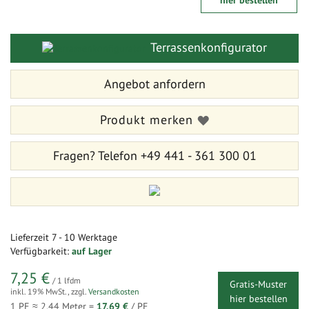
hier bestellen
der
Anfang
Bildergalerie
der
springen
Bildergalerie
Terrassenkonfigurator
springen
Angebot anfordern
Produkt merken
Fragen?
Telefon +49 441 - 361 300 01
Lieferzeit
7 - 10 Werktage
Verfügbarkeit:
auf Lager
7,25 €
/ 1 lfdm
Gratis-Muster
inkl. 19% MwSt.
,
zzgl.
Versandkosten
hier bestellen
1 PE ≈
2.44
Meter =
17,69 €
/ PE