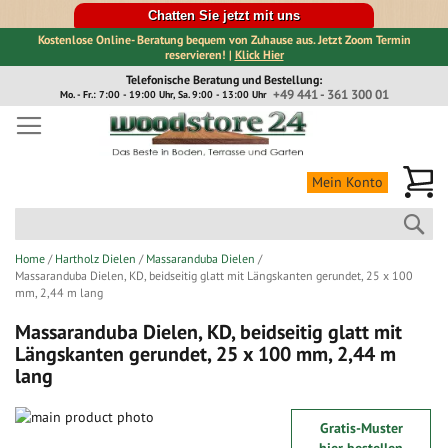
Chatten Sie jetzt mit uns
Kostenlose Online- Beratung bequem von Zuhause aus. Jetzt Zoom Termin
reservieren! |
Klick Hier
Direkt
Telefonische Beratung und Bestellung:
zum
+49 441 - 361 300 01
Mo. - Fr.: 7:00 - 19:00 Uhr, Sa. 9:00 - 13:00 Uhr
Inhalt
Me
Mein Konto
Suc
Home
Hartholz Dielen
Massaranduba Dielen
Massaranduba Dielen, KD, beidseitig glatt mit Längskanten gerundet, 25 x 100
mm, 2,44 m lang
Massaranduba Dielen, KD, beidseitig glatt mit
Längskanten gerundet, 25 x 100 mm, 2,44 m
lang
Zum
Gratis-Muster
Ende
Zum