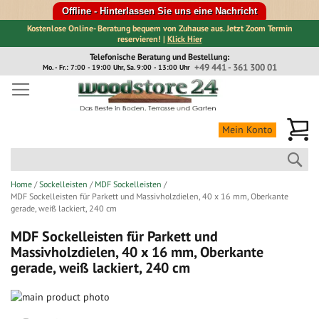
Offline - Hinterlassen Sie uns eine Nachricht
Kostenlose Online- Beratung bequem von Zuhause aus. Jetzt Zoom Termin
reservieren! |
Klick Hier
Direkt
Telefonische Beratung und Bestellung:
zum
+49 441 - 361 300 01
Mo. - Fr.: 7:00 - 19:00 Uhr, Sa. 9:00 - 13:00 Uhr
Inhalt
Me
Mein Konto
Suc
Home
Sockelleisten
MDF Sockelleisten
MDF Sockelleisten für Parkett und Massivholzdielen, 40 x 16 mm, Oberkante
gerade, weiß lackiert, 240 cm
MDF Sockelleisten für Parkett und
Massivholzdielen, 40 x 16 mm, Oberkante
gerade, weiß lackiert, 240 cm
Zum
Ende
Zum