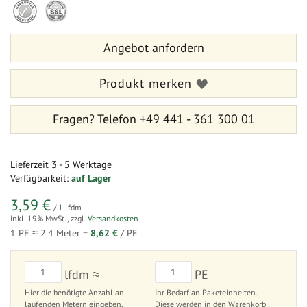
der
Anfang
Bildergalerie
der
springen
Bildergalerie
Angebot anfordern
springen
Produkt merken
Fragen?
Telefon +49 441 - 361 300 01
Lieferzeit
3 - 5 Werktage
Verfügbarkeit:
auf Lager
3,59 €
/ 1 lfdm
inkl. 19% MwSt.
,
zzgl.
Versandkosten
1 PE ≈
2.4
Meter =
8,62 €
/ PE
lfdm ≈
PE
Hier die benötigte Anzahl an
Ihr Bedarf an Paketeinheiten.
laufenden Metern eingeben.
Diese werden in den Warenkorb