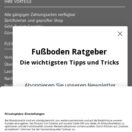
IHRE VORTEILE
Alle gängigen Zahlungsarten verfügbar
Zertifizierter und geprüfter Shop
Geld-Zurück-Garantie
Günstige Versandkosten/ Frachtkostenfreigrenzen
FLEXIBLE ZAHLUNG
Fußboden Ratgeber
Vorkasse
Die wichtigsten Tipps und Tricks
Überweisung
Lastschrift
Nachnahme
Abonnieren Sie unseren Newsletter
Rechnung
und erhalten Sie die
wichtigsten
Kreditkarte
Paypal
Tipps
zum Thema
Fußböden!
Bar bei Abholung