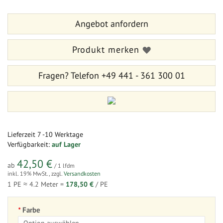
Bildergalerie
der
springen
Bildergalerie
Angebot anfordern
springen
Produkt merken
Fragen?
Telefon +49 441 - 361 300 01
Lieferzeit
7 -10 Werktage
Verfügbarkeit:
auf Lager
42,50 €
ab
/ 1 lfdm
inkl. 19% MwSt.
,
zzgl.
Versandkosten
1 PE ≈
4.2
Meter =
178,50 €
/ PE
Farbe