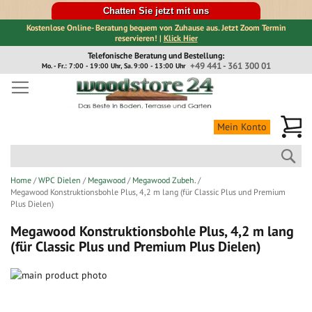
Chatten Sie jetzt mit uns
Kostenlose Online- Beratung bequem von Zuhause aus. Jetzt Zoom Termin
reservieren! |
Klick Hier
Direkt
Telefonische Beratung und Bestellung:
zum
+49 441 - 361 300 01
Mo. - Fr.: 7:00 - 19:00 Uhr, Sa. 9:00 - 13:00 Uhr
Inhalt
Me
Mein Konto
Suc
Home
WPC Dielen
Megawood
Megawood Zubeh.
Megawood Konstruktionsbohle Plus, 4,2 m lang (für Classic Plus und Premium
Plus Dielen)
Megawood Konstruktionsbohle Plus, 4,2 m lang
(für Classic Plus und Premium Plus Dielen)
Zum
Ende
Zum
der
Anfang