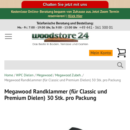
Chatten Sie jetzt mit uns
Kostenlose Online- Beratung bequem von Zuhause aus. Jetzt Zoom Termin
reservieren! |
Klick Hier
Direkt
Telefonische Beratung und Bestellung:
zum
+49 441 - 361 300 01
Mo. - Fr.: 7:00 - 19:00 Uhr, Sa. 9:00 - 13:00 Uhr
Inhalt
Me
Mein Konto
Suc
Home
WPC Dielen
Megawood
Megawood Zubeh.
Megawood Randklammer (für Classic und Premium Dielen) 30 Stk. pro Packung
Megawood Randklammer (für Classic und
Premium Dielen) 30 Stk. pro Packung
Zum
Ende
der
Bildergalerie