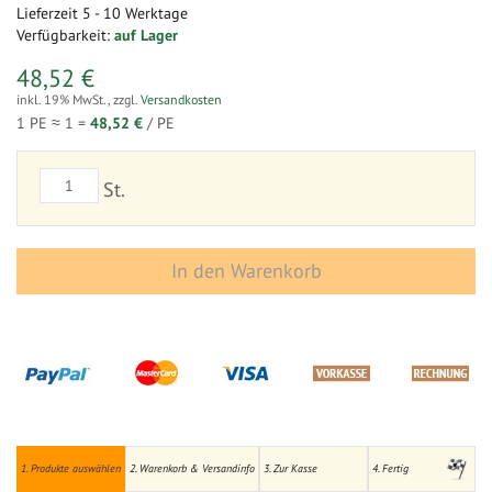
Lieferzeit
5 - 10 Werktage
Verfügbarkeit:
auf Lager
48,52 €
inkl. 19% MwSt.
,
zzgl.
Versandkosten
1 PE ≈
1
=
48,52 €
/ PE
St.
In den Warenkorb
1. Produkte auswählen
2. Warenkorb & Versandinfo
3. Zur Kasse
4. Fertig