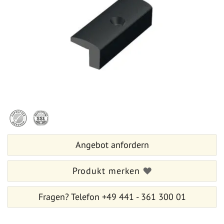
springen
Zum
Anfang
der
Bildergalerie
Angebot anfordern
springen
Produkt merken
Fragen?
Telefon +49 441 - 361 300 01