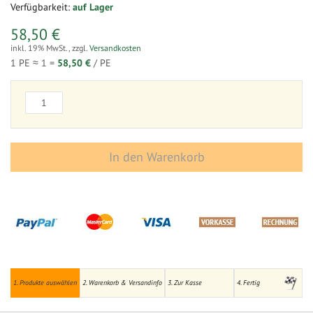
Verfügbarkeit:
auf Lager
58,50 €
inkl. 19% MwSt.
,
zzgl.
Versandkosten
1 PE ≈
1
=
58,50 €
/ PE
In den Warenkorb
1. Produkte auswählen
2. Warenkorb & Versandinfo
3. Zur Kasse
4. Fertig