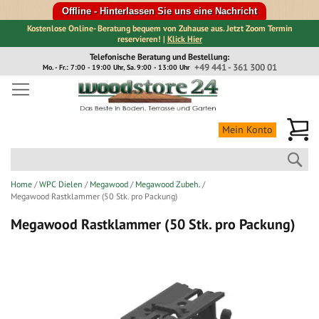
Offline - Hinterlassen Sie uns eine Nachricht
Kostenlose Online- Beratung bequem von Zuhause aus. Jetzt Zoom Termin
reservieren! |
Klick Hier
Direkt
Telefonische Beratung und Bestellung:
zum
+49 441 - 361 300 01
Mo. - Fr.: 7:00 - 19:00 Uhr, Sa. 9:00 - 13:00 Uhr
Inhalt
Me
Mein Konto
Suc
Home
WPC Dielen
Megawood
Megawood Zubeh.
Megawood Rastklammer (50 Stk. pro Packung)
Megawood Rastklammer (50 Stk. pro Packung)
Zum
Ende
der
Bildergalerie
springen