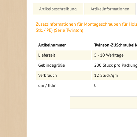
Artikelbeschreibung
Artikelinformationen
Details für Montageschrauben für Holzunterkonstrukt
Zusatzinformationen für Montageschrauben für Holz
Twinson)
Stk. / PE) (Serie Twinson)
Montageschrauben für Holzunterkonstruktion 
Mehr
Artikelnummer
Twinson-ZUSchraubeHo
Terrassendielen
Informationen
Lieferzeit
5 - 10 Werktage
- Edelstahl
- halbrundkopf
Gebindegröße
200 Stück pro Packun
- 4 x 35 mm
- 200 St. pro Verpackung
Verbrauch
12 Stück/qm
- Bedarf 12 Stück/qm
qm / lfdm
0