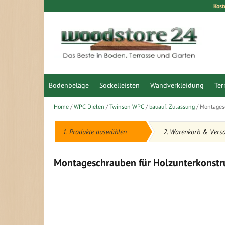
Kost
Direkt
zum
Inhalt
Bodenbeläge
Sockelleisten
Wandverkleidung
Ter
Home
WPC Dielen
Twinson WPC
bauauf. Zulassung
Montagesc
1. Produkte auswählen
2. Warenkorb & Vers
Montageschrauben für Holzunterkonstruk
Zum
Ende
der
Bildergalerie
springen