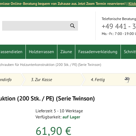
enlose Online- Beratung bequem von Zuhause aus. Jetzt Zoom Termin reservieren! |
Klick
Telefonische Beratung
+49 441 - 
Suche
Suche
Mo. - Fr.: 7:00 - 19:00
rassendielen
Holzterrassen
Zäune
Fassadenverkleidung
Schnit
hrauben für Holzunterkonstruktion (200 Stk. / PE) (Serie Twinson)
andinfo
3. Zur Kasse
4. Fertig
tion (200 Stk. / PE) (Serie Twinson)
Lieferzeit
5 - 10 Werktage
Verfügbarkeit:
auf Lager
61,90 €