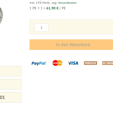
inkl. 19% MwSt.
,
zzgl.
Versandkosten
1 PE ≈
1
=
61,90 €
/ PE
In den Warenkorb
 01