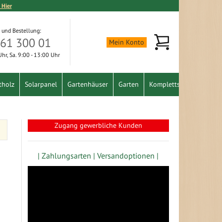
 Hier
 und Bestellung:
Mein Warenkorb
361 300 01
Mein Konto
 Uhr, Sa. 9:00 - 13:00 Uhr
tholz
Solarpanel
Gartenhäuser
Garten
Komplettset
Schnäpp
Zugang gewerbliche Kunden
| Zahlungsarten |
Versandoptionen |