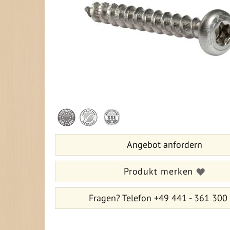
Zum
Anfang
der
Bildergalerie
Angebot anfordern
springen
Produkt merken
Fragen?
Telefon +49 441 - 361 300