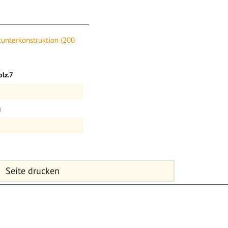
ion (200 Stk. / PE) (Serie
unterkonstruktion (200
für Twinson WPC
lz.7
g
Seite drucken