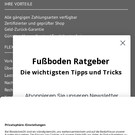
IHRE VORTEILE
Alle gängigen Zahlungsarten verfügbar
Zertifizierter und geprüfter Shop
Geld-Zurück-Garantie
Günstige Versandkosten/ Frachtkostenfreigrenzen
FLEXIBLE ZAHLUNG
Fußboden Ratgeber
Vorkasse
Überweisung
Die wichtigsten Tipps und Tricks
Lastschrift
Nachnahme
Rechnung
Abonnieren Sie unseren Newsletter
Kreditkarte
und erhalten Sie die
wichtigsten
Paypal
Tipps
zum Thema
Fußböden!
Bar bei Abholung