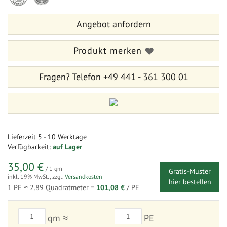
Bildergalerie
der
springen
Bildergalerie
Angebot anfordern
springen
Produkt merken
Fragen?
Telefon +49 441 - 361 300 01
Lieferzeit
5 - 10 Werktage
Verfügbarkeit:
auf Lager
35,00 €
/ 1 qm
Gratis-Muster
inkl. 19% MwSt.
,
zzgl.
Versandkosten
hier bestellen
1 PE ≈
2.89
Quadratmeter =
101,08 €
/ PE
qm ≈
PE