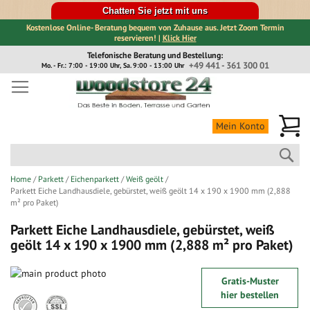
Chatten Sie jetzt mit uns
Kostenlose Online- Beratung bequem von Zuhause aus. Jetzt Zoom Termin
reservieren! |
Klick Hier
Direkt
Telefonische Beratung und Bestellung:
zum
+49 441 - 361 300 01
Mo. - Fr.: 7:00 - 19:00 Uhr, Sa. 9:00 - 13:00 Uhr
Inhalt
Me
Mein Konto
Suc
Home
Parkett
Eichenparkett
Weiß geölt
Parkett Eiche Landhausdiele, gebürstet, weiß geölt 14 x 190 x 1900 mm (2,888
m² pro Paket)
Parkett Eiche Landhausdiele, gebürstet, weiß
geölt 14 x 190 x 1900 mm (2,888 m² pro Paket)
Zum
Gratis-Muster
Ende
Zum
hier bestellen
der
Anfang