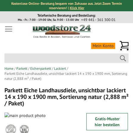
Kostenlose Online- Beratung bequem von Zuhause aus. Jetzt Zoom Termin
reservieren! |
Klick Hier
Direkt
Telefonische Beratung und Bestellung:
zum
+49 441 - 361 300 01
Mo. - Fr.: 7:00 - 19:00 Uhr, Sa. 9:00 - 13:00 Uhr
Inhalt
Me
Mein Konto
Suc
Home
Parkett
Eichenparkett
Lackiert
Parkett Eiche Landhausdiele, unsichtbar lackiert 14 x 190 x 1900 mm, Sortierung
natur (2,888 m² / Paket)
Parkett Eiche Landhausdiele, unsichtbar lackiert
14 x 190 x 1900 mm, Sortierung natur (2,888 m²
/ Paket)
Zum
Gratis-Muster
Ende
Zum
hier bestellen
der
Anfang