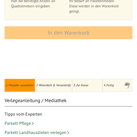
Hier die benötigte Anzahl an
Ihr Bedarf an Paketeinheiten.
Quadratmetern eingeben.
Diese werden in den Warenkorb
gelegt.
In den Warenkorb
1. Produkte auswählen
2. Warenkorb & Versandinfo
3. Zur Kasse
4. Fertig
Verlegeanleitung / Mediathek
Tipps vom Experten
Parkett Pflege
Parkett Landhausdielen verlegen