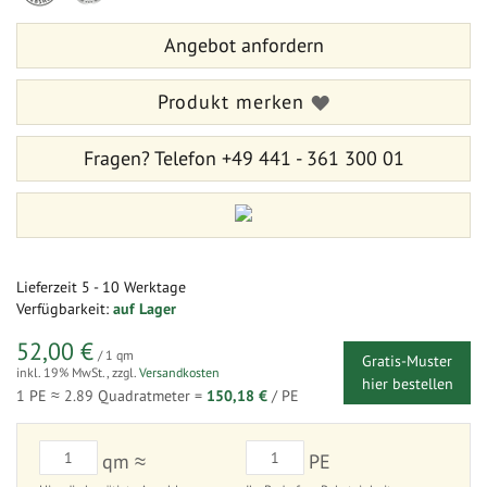
Bildergalerie
der
springen
Bildergalerie
Angebot anfordern
springen
Produkt merken
Fragen?
Telefon +49 441 - 361 300 01
Lieferzeit
5 - 10 Werktage
Verfügbarkeit:
auf Lager
52,00 €
/ 1 qm
Gratis-Muster
inkl. 19% MwSt.
,
zzgl.
Versandkosten
hier bestellen
1 PE ≈
2.89
Quadratmeter =
150,18 €
/ PE
qm ≈
PE