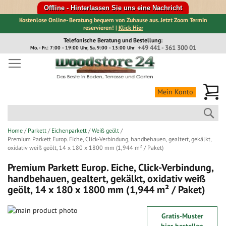
Offline - Hinterlassen Sie uns eine Nachricht
Kostenlose Online- Beratung bequem von Zuhause aus. Jetzt Zoom Termin
reservieren! |
Klick Hier
Direkt
Telefonische Beratung und Bestellung:
zum
+49 441 - 361 300 01
Mo. - Fr.: 7:00 - 19:00 Uhr, Sa. 9:00 - 13:00 Uhr
Inhalt
Me
Mein Konto
Suc
Home
Parkett
Eichenparkett
Weiß geölt
Premium Parkett Europ. Eiche, Click-Verbindung, handbehauen, gealtert, gekälkt,
oxidativ weiß geölt, 14 x 180 x 1800 mm (1,944 m² / Paket)
Premium Parkett Europ. Eiche, Click-Verbindung,
handbehauen, gealtert, gekälkt, oxidativ weiß
geölt, 14 x 180 x 1800 mm (1,944 m² / Paket)
Zum
Gratis-Muster
Ende
Zum