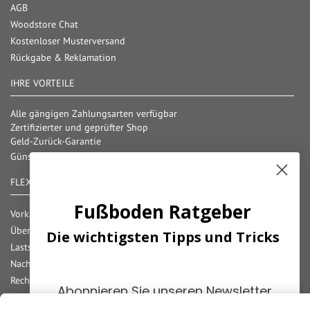
AGB
Woodstore Chat
Kostenloser Musterversand
Rückgabe & Reklamation
IHRE VORTEILE
Alle gängigen Zahlungsarten verfügbar
Zertifizierter und geprüfter Shop
Geld-Zurück-Garantie
Günstige Versandkosten/ Frachtkostenfreigrenzen
FLEXIBLE ZAHLUNG
Fußboden Ratgeber
Vorkasse
Überweisung
Die wichtigsten Tipps und Tricks
Lastschrift
Nachnahme
Rechnung
Abonnieren Sie unseren Newsletter
Kreditkarte
und erhalten Sie die
wichtigsten