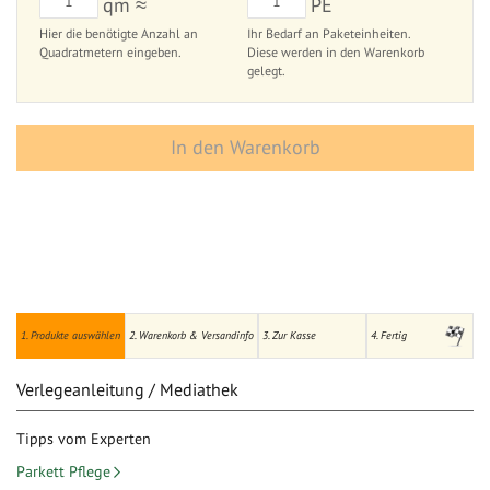
qm ≈
PE
Hier die benötigte Anzahl an
Ihr Bedarf an Paketeinheiten.
Quadratmetern eingeben.
Diese werden in den Warenkorb
gelegt.
In den Warenkorb
1. Produkte auswählen
2. Warenkorb & Versandinfo
3. Zur Kasse
4. Fertig
Verlegeanleitung / Mediathek
Tipps vom Experten
Parkett Pflege