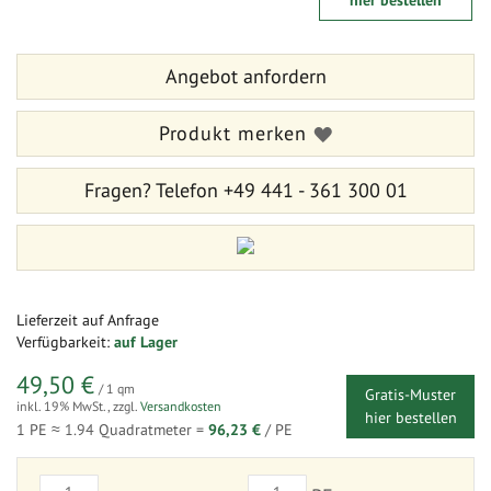
hier bestellen
der
Anfang
Bildergalerie
der
springen
Bildergalerie
Angebot anfordern
springen
Produkt merken
Fragen?
Telefon +49 441 - 361 300 01
Lieferzeit
auf Anfrage
Verfügbarkeit:
auf Lager
49,50 €
/ 1 qm
Gratis-Muster
inkl. 19% MwSt.
,
zzgl.
Versandkosten
hier bestellen
1 PE ≈
1.94
Quadratmeter =
96,23 €
/ PE