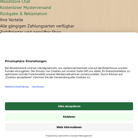
Woodstore Chat
Kostenloser Musterversand
Rückgabe & Reklamation
Ihre Vorteile
Alle gängigen Zahlungsarten verfügbar
Zertifizierter und geprüfter Shop
Geld-Zurück-Garantie
Günstige Versandkosten/ Frachtkostenfreigrenzen
Flexible Zahlung
Vorkasse
Überweisung
Lastschrift
Nachnahme
Rechnung
Kreditkarte
Paypal
Bar bei Abholung
✕