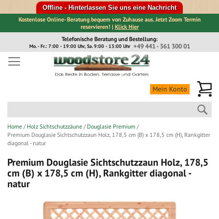
Offline - Hinterlassen Sie uns eine Nachricht
Kostenlose Online- Beratung bequem von Zuhause aus. Jetzt Zoom Termin
reservieren! |
Klick Hier
Direkt
Telefonische Beratung und Bestellung:
zum
+49 441 - 361 300 01
Mo. - Fr.: 7:00 - 19:00 Uhr, Sa. 9:00 - 13:00 Uhr
Inhalt
Me
Mein Konto
Suc
Home
Holz Sichtschutzzäune
Douglasie Premium
Premium Douglasie Sichtschutzzaun Holz, 178,5 cm (B) x 178,5 cm (H), Rankgitter
diagonal - natur
Premium Douglasie Sichtschutzzaun Holz, 178,5
cm (B) x 178,5 cm (H), Rankgitter diagonal -
natur
Zum
Ende