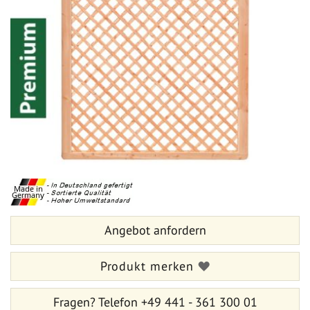
der
Bildergalerie
springen
Zum
Anfang
der
Bildergalerie
springen
Angebot anfordern
Produkt merken
Fragen?
Telefon +49 441 - 361 300 01