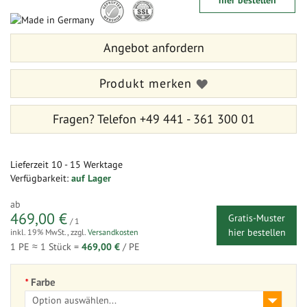
hier bestellen
der
Anfang
Bildergalerie
der
springen
Bildergalerie
Angebot anfordern
springen
Produkt merken
Fragen?
Telefon +49 441 - 361 300 01
Lieferzeit
10 - 15 Werktage
Verfügbarkeit:
auf Lager
ab
469,00 €
Gratis-Muster
/ 1
hier bestellen
inkl. 19% MwSt.
,
zzgl.
Versandkosten
1 PE ≈
1
Stück =
469,00 €
/ PE
Farbe