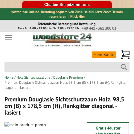
Chatten Sie jetzt mit uns
Kostenlose Online- Beratung bequem von Zuhause aus. Jetzt Zoom Termin
reservieren! |
Klick Hier
Direkt
Telefonische Beratung und Bestellung:
zum
+49 441 - 361 300 01
Mo. - Fr.: 7:00 - 19:00 Uhr, Sa. 9:00 - 13:00 Uhr
Inhalt
Me
Mein Konto
Suc
Home
Holz Sichtschutzzäune
Douglasie Premium
Premium Douglasie Sichtschutzzaun Holz, 98,5 cm (B) x 178,5 cm (H), Rankgitter
diagonal - lasiert
Premium Douglasie Sichtschutzzaun Holz, 98,5
cm (B) x 178,5 cm (H), Rankgitter diagonal -
lasiert
Zum
Gratis-Muster
Ende
Zum