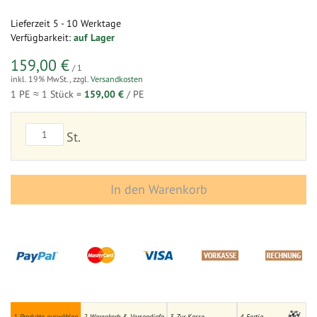
Lieferzeit
5 - 10 Werktage
Verfügbarkeit:
auf Lager
159,00 €
/ 1
inkl. 19% MwSt.
,
zzgl.
Versandkosten
1 PE ≈
1
Stück =
159,00 €
/ PE
St.
In den Warenkorb
1. Produkte auswählen
2. Warenkorb & Versandinfo
3. Zur Kasse
4. Fertig