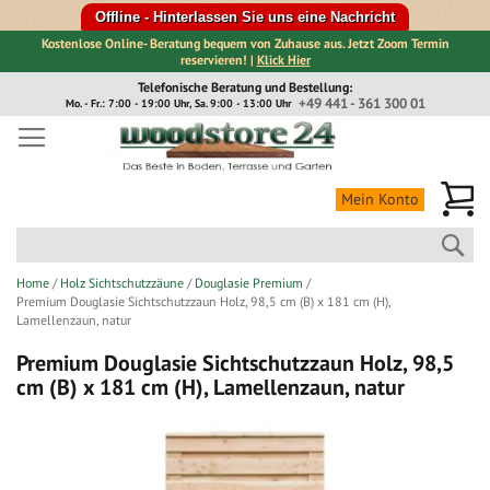
Offline - Hinterlassen Sie uns eine Nachricht
Kostenlose Online- Beratung bequem von Zuhause aus. Jetzt Zoom Termin
reservieren! |
Klick Hier
Direkt
Telefonische Beratung und Bestellung:
zum
+49 441 - 361 300 01
Mo. - Fr.: 7:00 - 19:00 Uhr, Sa. 9:00 - 13:00 Uhr
Inhalt
Me
Mein Konto
Suc
Home
Holz Sichtschutzzäune
Douglasie Premium
Premium Douglasie Sichtschutzzaun Holz, 98,5 cm (B) x 181 cm (H),
Lamellenzaun, natur
Premium Douglasie Sichtschutzzaun Holz, 98,5
cm (B) x 181 cm (H), Lamellenzaun, natur
Zum
Ende
der