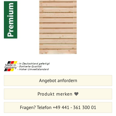
Bildergalerie
springen
Zum
Anfang
der
Bildergalerie
springen
Angebot anfordern
Produkt merken
Fragen?
Telefon +49 441 - 361 300 01